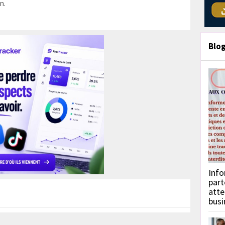
n.
Blo
Info
part
atte
busi