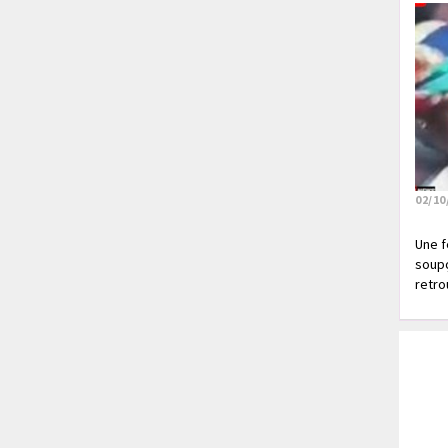
02/10
Une f
soupç
retrou