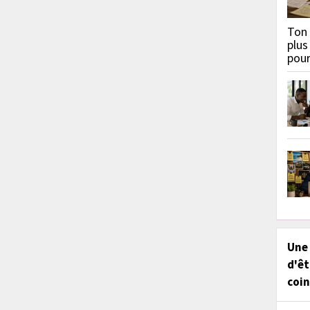
Ton 
plus
pou
Une
d'êt
coin