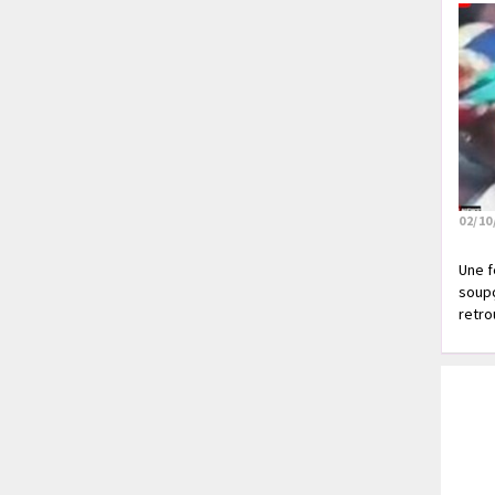
02/10
Une f
soupç
retrou