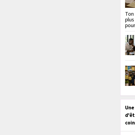
Ton 
plus
pou
Une
d'êt
coin