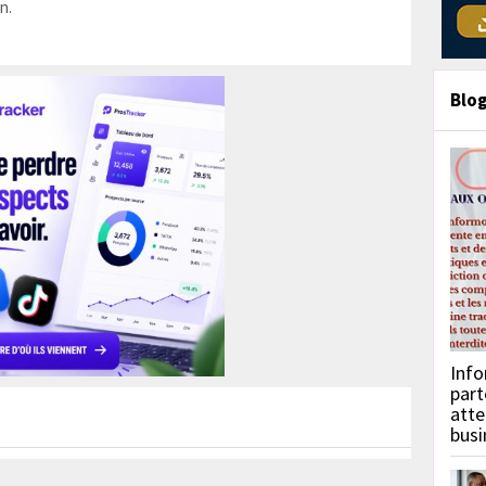
n.
Blo
Info
part
atte
busi