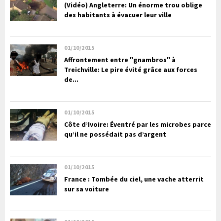
(Vidéo) Angleterre: Un énorme trou oblige
des habitants à évacuer leur ville
01/10/2015
Affrontement entre ″gnambros″ à
Treichville: Le pire évité grâce aux forces
de...
01/10/2015
Côte d’Ivoire: Éventré par les microbes parce
qu’il ne possédait pas d’argent
01/10/2015
France : Tombée du ciel, une vache atterrit
sur sa voiture