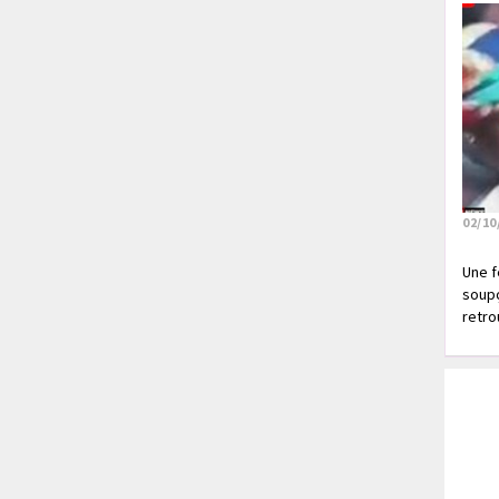
02/10
Une f
soupç
retrou