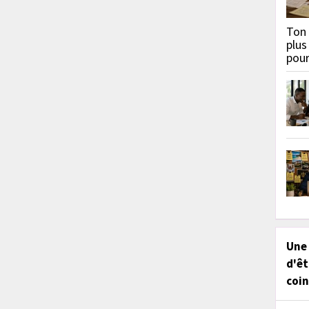
Ton 
plus
pou
Une
d'êt
coin