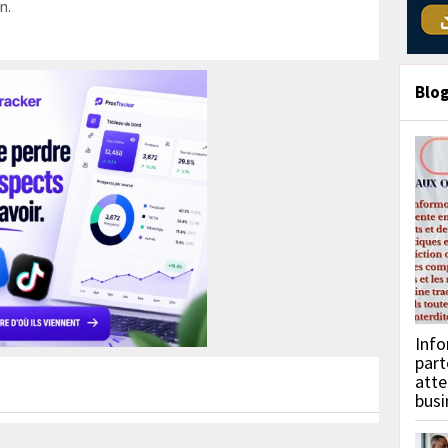
n.
Blo
Info
part
atte
busi