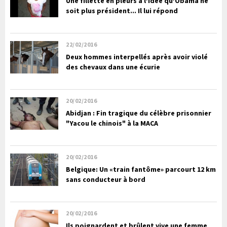
Une fillette en pleurs à l’idée qu’Obama ne
soit plus président... Il lui répond
22/02/2016
Deux hommes interpellés après avoir violé
des chevaux dans une écurie
20/02/2016
Abidjan : Fin tragique du célèbre prisonnier
"Yacou le chinois" à la MACA
20/02/2016
Belgique: Un «train fantôme» parcourt 12 km
sans conducteur à bord
20/02/2016
Ils poignardent et brûlent vive une femme