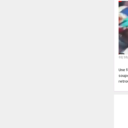
02/10
Une f
soupç
retrou