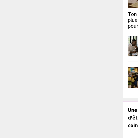
Ton 
plus
pou
Une
d'êt
coin