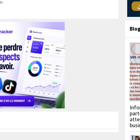
n.
Blo
Info
part
atte
busi