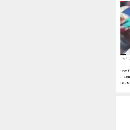
02/10
Une f
soupç
retrou