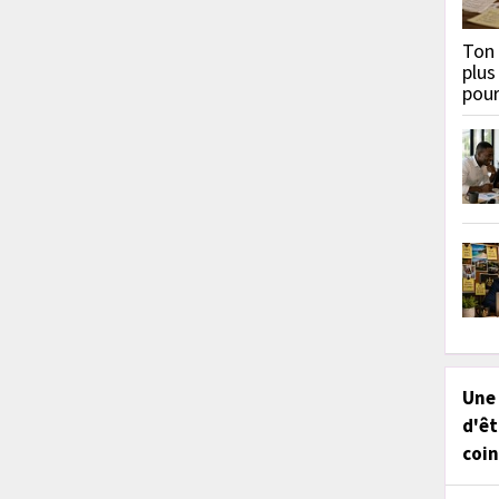
Ton 
plus
pou
Une
d'êt
coin