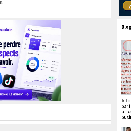
n.
Blo
Info
part
atte
busi