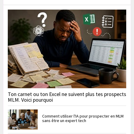
Ton carnet ou ton Excel ne suivent plus tes prospects
MLM. Voici pourquoi
Comment utiliser l'IA pour prospecter en MLM
sans être un expert tech