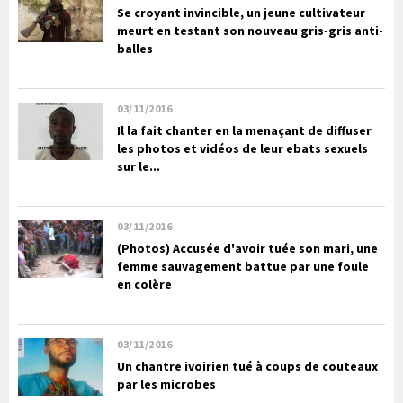
Se croyant invincible, un jeune cultivateur
meurt en testant son nouveau gris-gris anti-
balles
03/11/2016
Il la fait chanter en la menaçant de diffuser
les photos et vidéos de leur ebats sexuels
sur le...
03/11/2016
(Photos) Accusée d'avoir tuée son mari, une
femme sauvagement battue par une foule
en colère
03/11/2016
Un chantre ivoirien tué à coups de couteaux
par les microbes