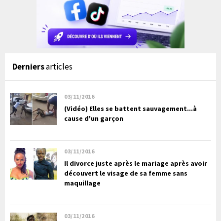
Derniers
articles
03/11/2016
(Vidéo) Elles se battent sauvagement...à
cause d'un garçon
03/11/2016
Il divorce juste après le mariage après avoir
découvert le visage de sa femme sans
maquillage
03/11/2016