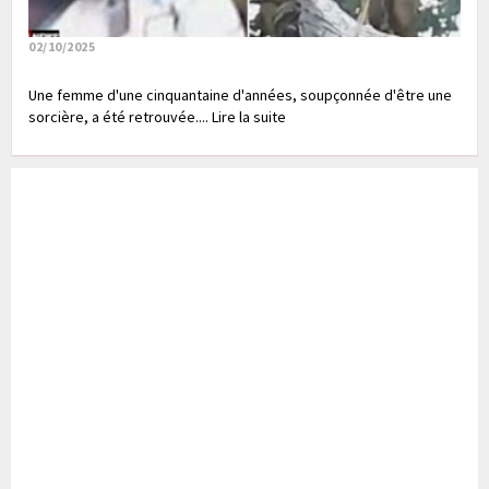
02/10/2025
Une femme d'une cinquantaine d'années, soupçonnée d'être une
sorcière, a été retrouvée.... Lire la suite