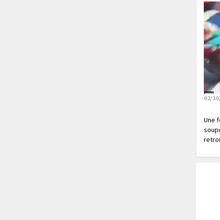
02/10
Une f
soupç
retrou