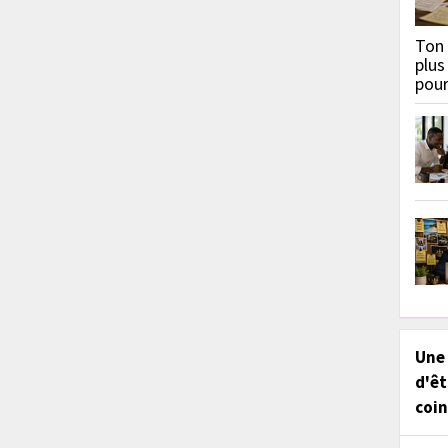
Ton 
plus
pou
Une
d'êt
coin