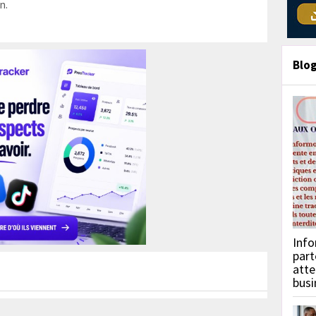
n.
Blo
Info
part
atte
busi