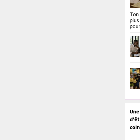
Ton 
plus
pou
Une
d'êt
coin