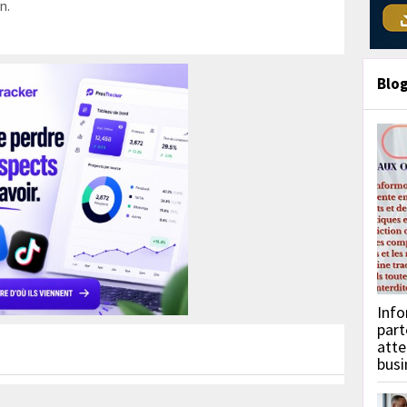
n.
Blo
Info
part
atte
busi