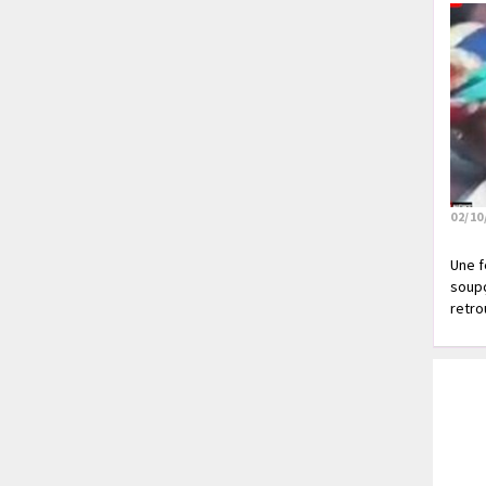
02/10
Une f
soupç
retrou