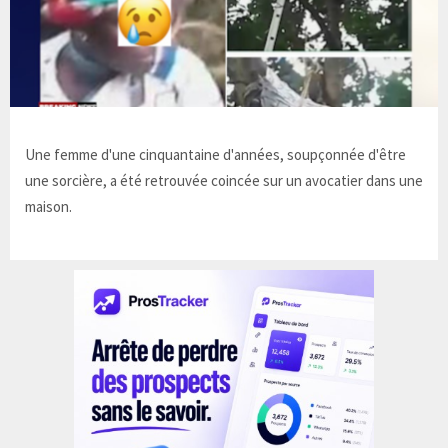
Une femme d'une cinquantaine d'années, soupçonnée d'être
une sorcière, a été retrouvée coincée sur un avocatier dans une
maison.