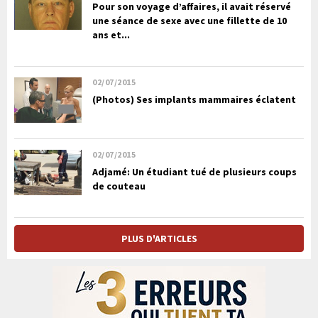
Pour son voyage d’affaires, il avait réservé
une séance de sexe avec une fillette de 10
ans et...
02/07/2015
(Photos) Ses implants mammaires éclatent
02/07/2015
Adjamé: Un étudiant tué de plusieurs coups
de couteau
PLUS D'ARTICLES