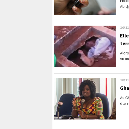
Enco
Abidj
10/11
Elle
terr
Alors
vu un
10/11
Gha
Au Gh
été 