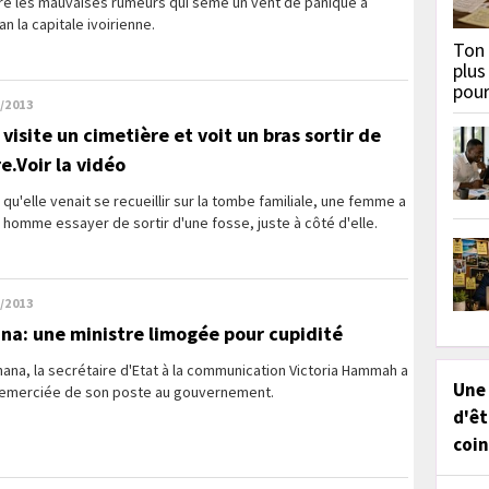
re les mauvaises rumeurs qui sème un vent de panique à
an la capitale ivoirienne.
Ton 
plus
pou
/2013
 visite un cimetière et voit un bras sortir de
e.Voir la vidéo
 qu'elle venait se recueillir sur la tombe familiale, une femme a
 homme essayer de sortir d'une fosse, juste à côté d'elle.
/2013
na: une ministre limogée pour cupidité
ana, la secrétaire d'Etat à la communication Victoria Hammah a
Une
remerciée de son poste au gouvernement.
d'êt
coin