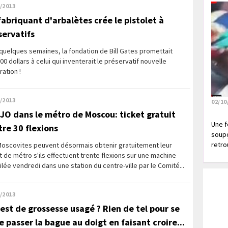
/2013
fabriquant d'arbalètes crée le pistolet à
servatifs
a quelques semaines, la fondation de Bill Gates promettait
00 dollars à celui qui inventerait le préservatif nouvelle
ation !
/2013
02/10
 JO dans le métro de Moscou: ticket gratuit
Une f
tre 30 flexions
soupç
retrou
Moscovites peuvent désormais obtenir gratuitement leur
t de métro s'ils effectuent trente flexions sur une machine
lée vendredi dans une station du centre-ville par le Comité...
/2013
test de grossesse usagé ? Rien de tel pour se
e passer la bague au doigt en faisant croire...