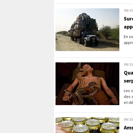
08/11
Sur
appr
En so
appre
08/11
Qua
ser
Les s
des s
et dé
08/11
Ams