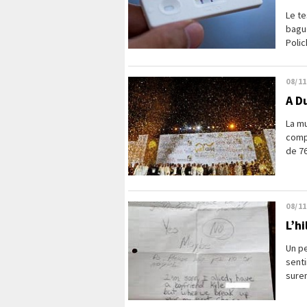
Le te
bague
Polic
08/11
A Du
La mu
compé
de 76
08/11
L’h
Un pe
senti
surem