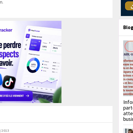
n.
Blo
Info
part
atte
busi
/2013