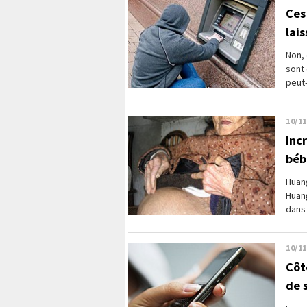
Ces
lai
Non, 
sont 
peut-
10/11
Inc
béb
Huang
Huang
dans 
10/11
Côt
de s