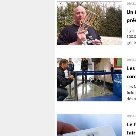
09/11
Un 
pré
Il y 
100.0
génér
09/11
Les
con
Les 
ticke
dévoi
09/11
Le 
fair