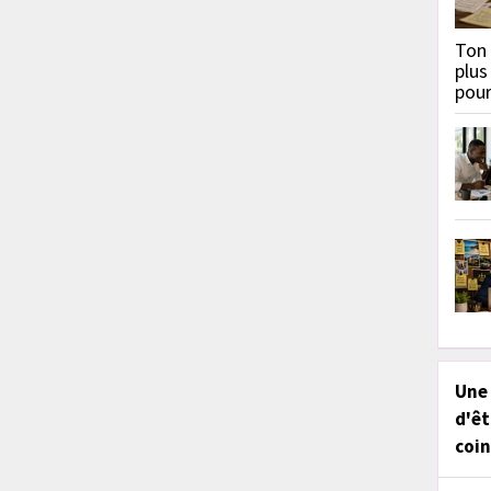
Ton 
plus
pou
Une
d'êt
coin