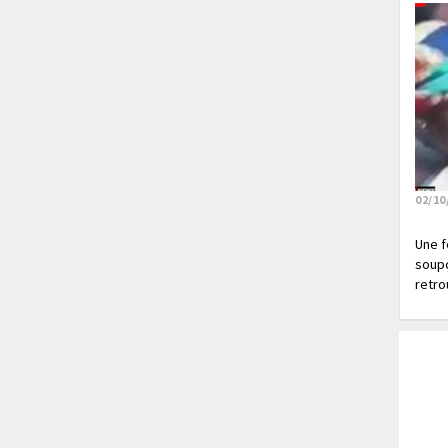
02/10
Une f
soupç
retrou