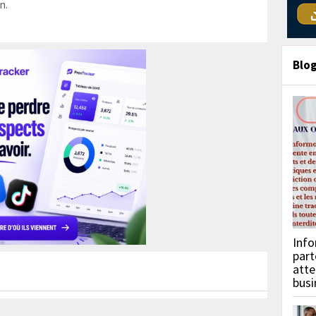
n.
Blo
Info
part
atte
busi