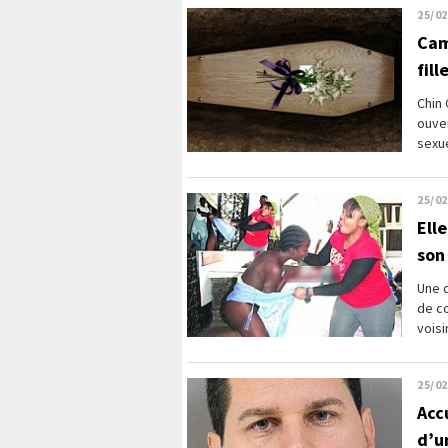
25/02
Cam
fil
Chin 
ouver
sexue
25/02
Elle
son
Une d
de co
voisi
25/02
Acc
d’u