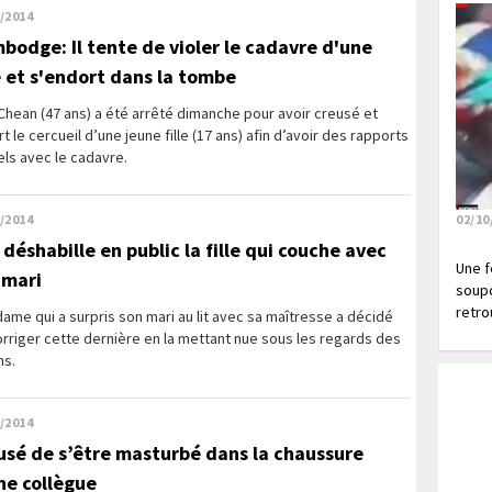
/2014
bodge: Il tente de violer le cadavre d'une
le et s'endort dans la tombe
Chean (47 ans) a été arrêté dimanche pour avoir creusé et
t le cercueil d’une jeune fille (17 ans) afin d’avoir des rapports
ls avec le cadavre.
/2014
02/10
 déshabille en public la fille qui couche avec
Une f
 mari
soupç
retrou
ame qui a surpris son mari au lit avec sa maîtresse a décidé
rriger cette dernière en la mettant nue sous les regards des
ns.
/2014
usé de s’être masturbé dans la chaussure
ne collègue