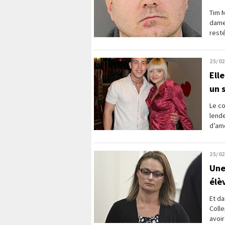
Tim M
dame
resté
25/02
Ell
un 
Le co
lende
d’amo
25/02
Une
élè
Et da
Colle
avoir