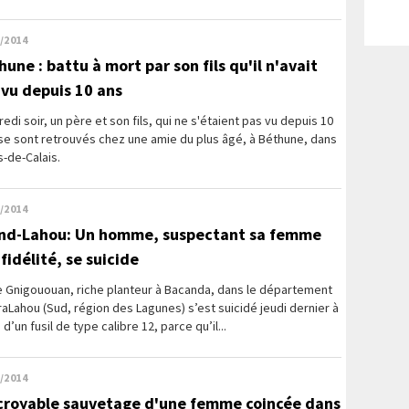
/2014
une : battu à mort par son fils qu'il n'avait
 vu depuis 10 ans
edi soir, un père et son fils, qui ne s'étaient pas vu depuis 10
se sont retrouvés chez une amie du plus âgé, à Béthune, dans
s-de-Calais.
/2014
nd-Lahou: Un homme, suspectant sa femme
fidélité, se suicide
e Gnigououan, riche planteur à Bacanda, dans le département
aLahou (Sud, région des Lagunes) s’est suicidé jeudi dernier à
e d’un fusil de type calibre 12, parce qu’il...
/2014
ncroyable sauvetage d'une femme coincée dans