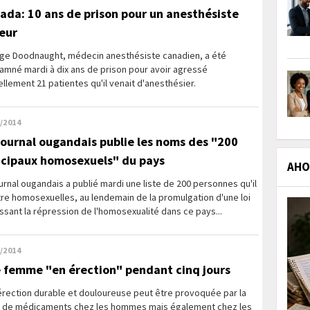
ada: 10 ans de prison pour un anesthésiste
leur
ge Doodnaught, médecin anesthésiste canadien, a été
amné mardi à dix ans de prison pour avoir agressé
llement 21 patientes qu'il venait d'anesthésier.
/2014
journal ougandais publie les noms des "200
ncipaux homosexuels" du pays
AHOL
urnal ougandais a publié mardi une liste de 200 personnes qu'il
tre homosexuelles, au lendemain de la promulgation d'une loi
ssant la répression de l'homosexualité dans ce pays...
/2014
 femme "en érection" pendant cinq jours
érection durable et douloureuse peut être provoquée par la
e de médicaments chez les hommes mais également chez les