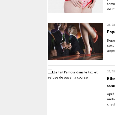
femm
de 29
25/02
Esp
Depui
sexe
appre
25/02
Elle
cou
Après
Andr
chauf