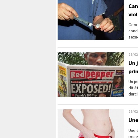
Can
vio
Geor
cond
sexue
25/02
Un 
pri
Un jo
dit ê
durci
25/02
Une
Une 
pris