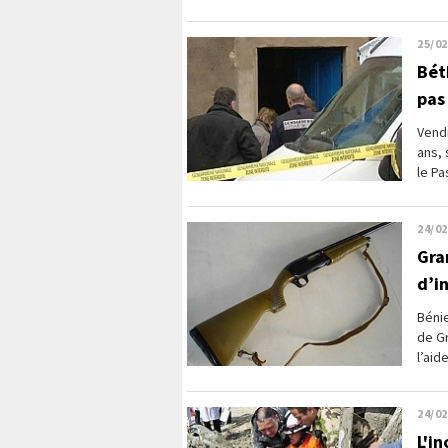
25/02
Béth
pas
Vendr
ans, 
le Pa
24/02
Gra
d’in
Béni
de Gr
l’aid
24/02
L'i