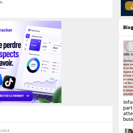
n.
Blo
Info
part
atte
busi
/2014