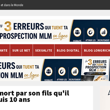
re et dans le Monde
ANTE
SUR LE NET
SEXUALITE
BLOG DIGITAL
BLOG LONGRIC
ort par son fils qu'il
uis 10 ans