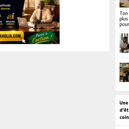
Ton 
plus
pou
Une
d'êt
coin