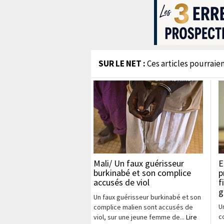
SUR LE NET :
Ces articles pourraien
Mali/ Un faux guérisseur
E
burkinabé et son complice
p
accusés de viol
f
g
Un faux guérisseur burkinabé et son
U
complice malien sont accusés de
c
viol, sur une jeune femme de...
Lire