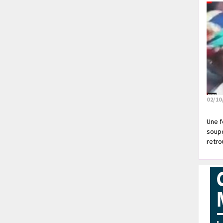
02/10
Une f
soupç
retrou