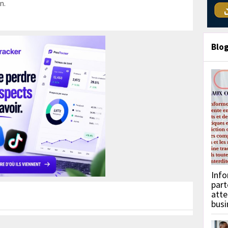
n.
Blo
Info
part
atte
busi