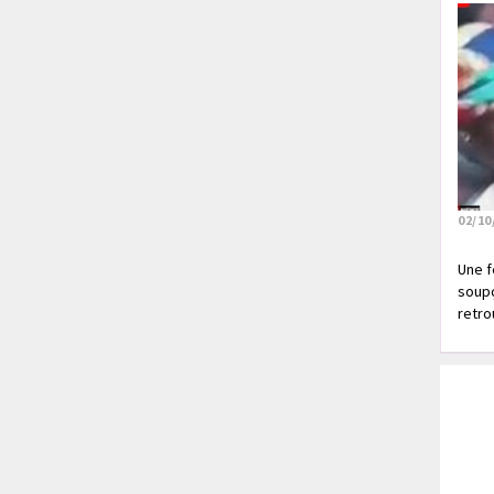
02/10
Une f
soupç
retrou