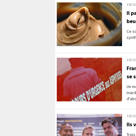
19/11
Il 
beu
Ce sc
synth
19/11
Fra
se 
Un mé
mardi
d'abo
19/11
Ils
Trois