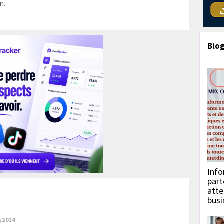
n.
Blo
Info
part
atte
busi
/2014