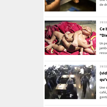
de dr
19/11
Ce 
"Di
Un pe
jambe
resse
19/11
(vi
qu'
Une s
café,
genti