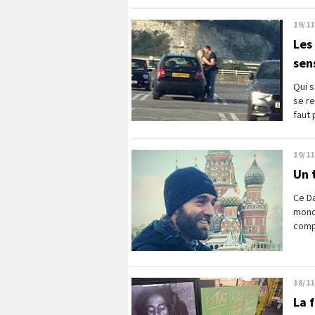
19/11
Les
sen
Qui s
se re
faut 
19/11
Un 
Ce Da
mond
compt
18/11
La 