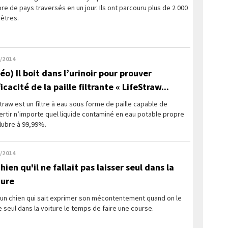
e de pays traversés en un jour. Ils ont parcouru plus de 2 000
ètres.
/2014
éo) Il boit dans l’urinoir pour prouver
ficacité de la paille filtrante « LifeStraw...
traw est un filtre à eau sous forme de paille capable de
rtir n’importe quel liquide contaminé en eau potable propre
lubre à 99,99%.
/2014
hien qu'il ne fallait pas laisser seul dans la
ture
 un chien qui sait exprimer son mécontentement quand on le
e seul dans la voiture le temps de faire une course.