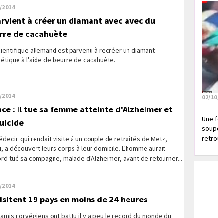
/2014
parvient à créer un diamant avec avec du
rre de cacahuète
ientifique allemand est parvenu à recréer un diamant
étique à l'aide de beurre de cacahuète.
/2014
02/10
nce : il tue sa femme atteinte d'Alzheimer et
Une f
suicide
soupç
retrou
decin qui rendait visite à un couple de retraités de Metz,
, a découvert leurs corps à leur domicile. L'homme aurait
rd tué sa compagne, malade d'Alzheimer, avant de retourner...
/2014
 visitent 19 pays en moins de 24 heures
 amis norvégiens ont battu il y a peu le record du monde du