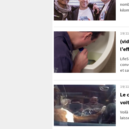
nombr
kilom
19/11
(vid
l’ef
LifeS
conve
et sa
19/11
Le c
voi
Voilà
laiss