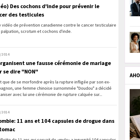
déo) Des cochons d'Inde pour prévenir le
cer des testicules
 vidéo de prévention canadienne contre le cancer testiculaire
 palpation, scrotum et cochons d'inde.
/2014
 organisent une fausse cérémonie de mariage
r se dire "NON"
AHOL
t que de se morfondre après la rupture infligée par son ex-
agnon, une femme chinoise surnommée "Doudou" a décidé
aniser avec lui une cérémonie de rupture calquée sur...
/2014
ombie: 11 ans et 104 capsules de drogue dans
stomac
illette de 11 ans qui servait de «mule» a ingurgité 104 capsules