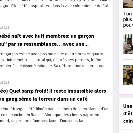
ogue. Elle a été hospitalisée dans la ville colombienne de Cali.
Ton 
plus
pou
/2014
bébé naît avec huit membres: un garçon
eu" par sa ressemblance… avec une...
tit garçon est né avec pas moins de quatre bras et quatre
s. Huit membres au total qui, d’après ses parents, le font
mbler à une divinité indienne. Sa déformation ne serait que...
/2014
déo) Quel sang-froid! Il reste impassible alors
un gang sème la terreur dans un café
Une
cène étrange a été filmée par la caméra de surveillance d’un
d'êt
 ce dimanche, en Russie. Alors que des clients papotent
coin
ment, un groupe d’une vingtaine d’individus fait...