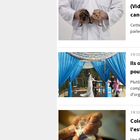
(Vi
can
Cette
parle
19/11
Ils
pou
Plutô
comp
d'org
19/11
Col
l'e
Une f