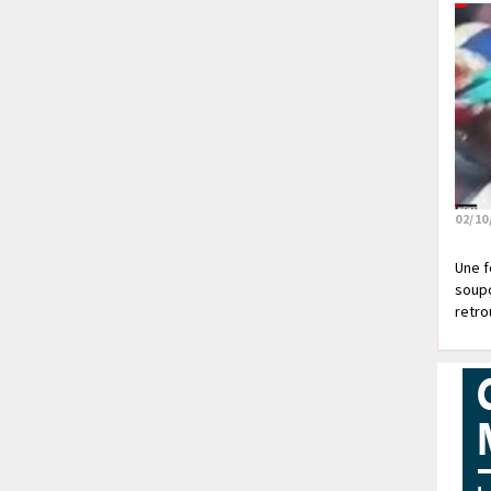
02/10
Une f
soupç
retrou