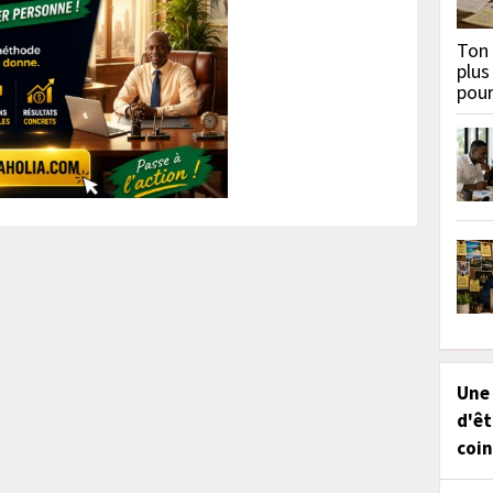
Ton 
plus
pou
Une
d'êt
coin