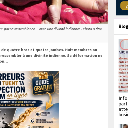
Blo
" par sa ressemblance… avec une divinité indienne! - Photo à titre
s de quatre bras et quatre jambes. Huit membres au
t ressembler à une divinité indienne. Sa déformation ne
tion…
Info
part
atte
busi