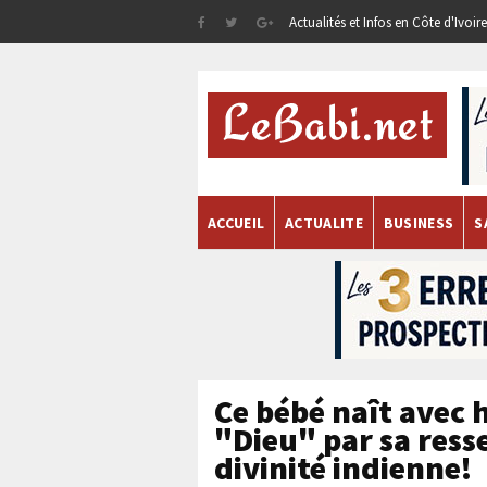
Actualités et Infos en Côte d'Ivoi
ACCUEIL
ACTUALITE
BUSINESS
S
Ce bébé naît avec
"Dieu" par sa res
divinité indienne!