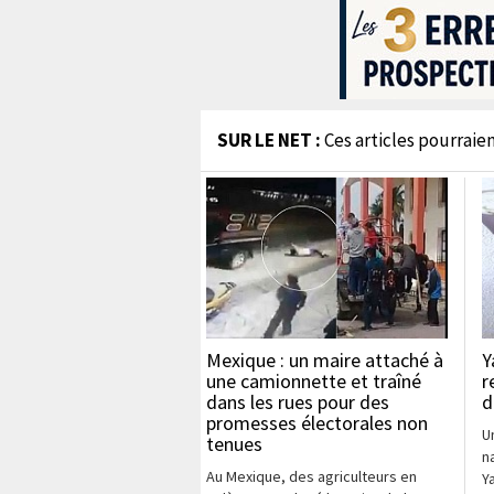
SUR LE NET :
Ces articles pourraien
Mexique : un maire attaché à
Y
une camionnette et traîné
r
dans les rues pour des
d
promesses électorales non
U
tenues
na
Au Mexique, des agriculteurs en
Y