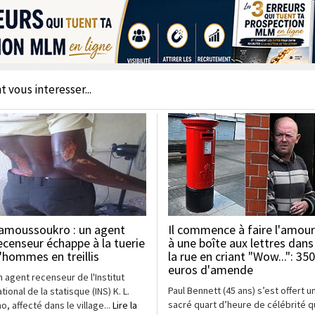
t vous interesser...
amoussoukro : un agent
Il commence à faire l'amour
ecenseur échappe à la tuerie
à une boîte aux lettres dans
'hommes en treillis
la rue en criant "Wow...": 350
euros d'amende
n agent recenseur de l'Institut
Paul Bennett (45 ans) s’est offert u
tional de la statisque (INS) K. L.
sacré quart d’heure de célébrité q
ao, affecté dans le village...
Lire la