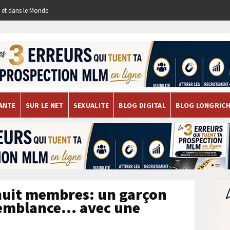
re et dans le Monde
ANTE
SUR LE NET
SEXUALITE
BLOG DIGITAL
BLOG LONGRIC
 huit membres: un garçon
semblance… avec une