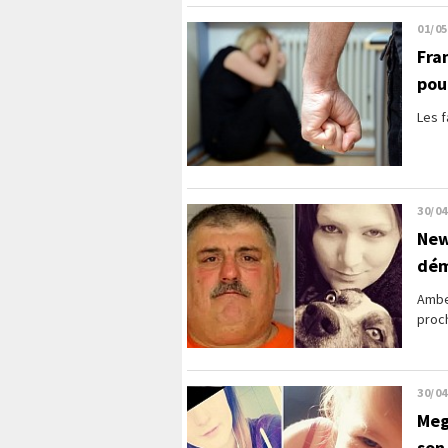
01/05
Fra
pour
Les f
30/04
New
dém
Ambe
proch
30/04
Meg
son