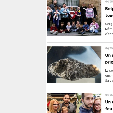
04/05
Bel
tou
Serge
Même 
c’est
04/05
Un 
prix
La so
ench
Sa va
04/05
Un 
feu 