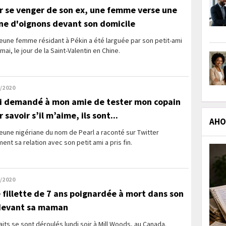
r se venger de son ex, une femme verse une
ne d'oignons devant son domicile
eune femme résidant à Pékin a été larguée par son petit-ami
 mai, le jour de la Saint-Valentin en Chine.
/2020
ai demandé à mon amie de tester mon copain
 savoir s’il m’aime, ils sont...
AHOL
eune nigériane du nom de Pearl a raconté sur Twitter
nt sa relation avec son petit ami a pris fin.
/2020
 fillette de 7 ans poignardée à mort dans son
 devant sa maman
aits se sont déroulés lundi soir à Mill Woods, au Canada.