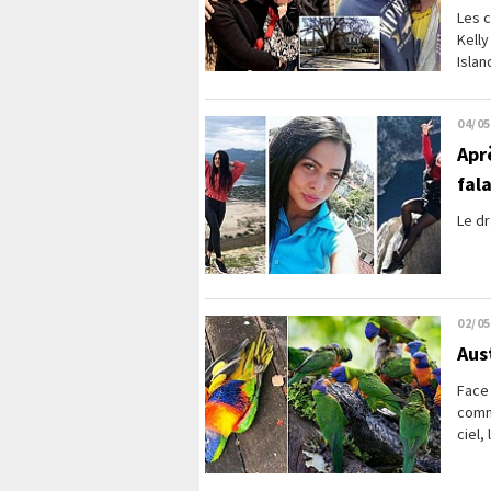
Les c
Kelly
Islan
04/05
Apr
fal
Le dr
02/05
Aus
Face 
comm
ciel,