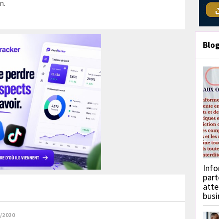
n.
Blo
Info
part
atte
busi
/2020