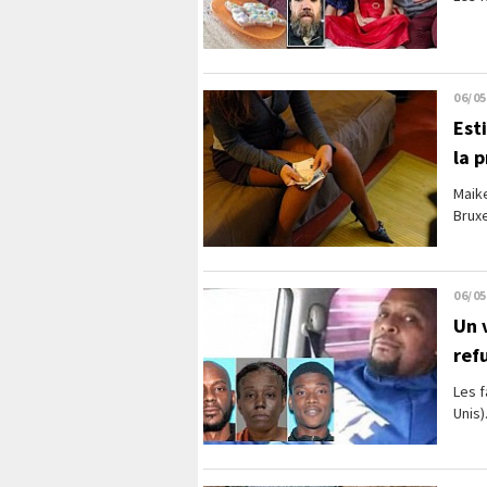
06/05
Est
la 
Maike
Bruxe
06/05
Un 
ref
Les f
Unis)