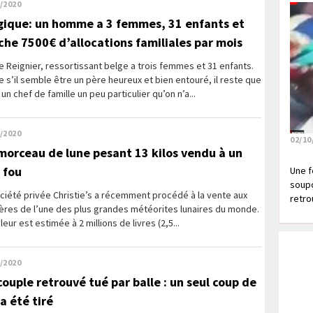
/2020
gique: un homme a 3 femmes, 31 enfants et
che 7500€ d’allocations familiales par mois
 Reignier, ressortissant belge a trois femmes et 31 enfants.
s’il semble être un père heureux et bien entouré, il reste que
 un chef de famille un peu particulier qu’on n’a...
/2020
02/10
morceau de lune pesant 13 kilos vendu à un
 fou
Une f
soupç
ciété privée Christie’s a récemment procédé à la vente aux
retrou
ères de l’une des plus grandes météorites lunaires du monde.
leur est estimée à 2 millions de livres (2,5...
/2020
couple retrouvé tué par balle : un seul coup de
a été tiré