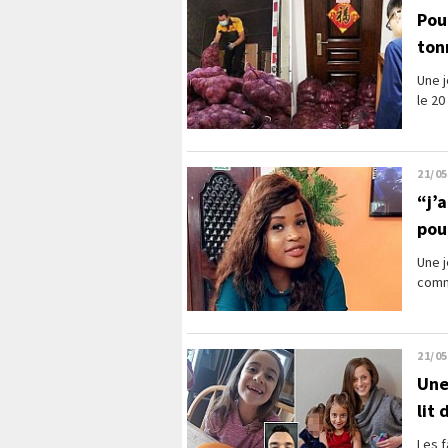
Pou
ton
Une j
le 20
21/05
“j’
pour
Une j
comme
21/05
Une
lit
Les f