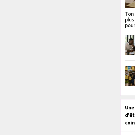
Ton 
plus
pou
Une
d'êt
coin