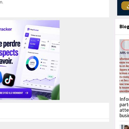
n.
Blo
Info
part
atte
busi