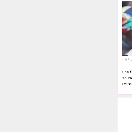
02/10
Une f
soupç
retrou