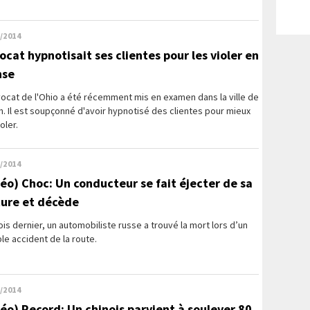
/2014
vocat hypnotisait ses clientes pour les violer en
nse
ocat de l'Ohio a été récemment mis en examen dans la ville de
n. Il est soupçonné d'avoir hypnotisé des clientes pour mieux
ioler.
/2014
déo) Choc: Un conducteur se fait éjecter de sa
ture et décède
is dernier, un automobiliste russe a trouvé la mort lors d’un
ble accident de la route.
/2014
déo) Record: Un chinois parvient à soulever 80