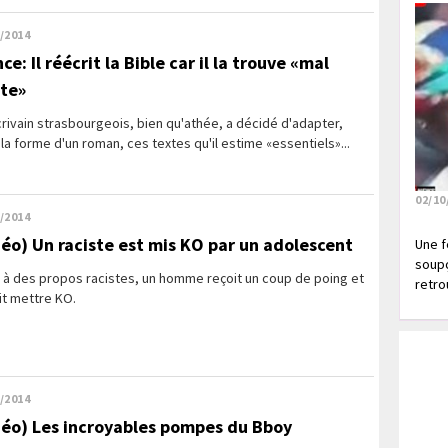
/2014
ce: Il réécrit la Bible car il la trouve «mal
ite»
rivain strasbourgeois, bien qu'athée, a décidé d'adapter,
la forme d'un roman, ces textes qu'il estime «essentiels»...
02/10
/2014
déo) Un raciste est mis KO par un adolescent
Une f
soupç
 à des propos racistes, un homme reçoit un coup de poing et
retrou
it mettre KO.
/2014
déo) Les incroyables pompes du Bboy