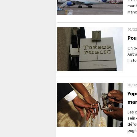
marié
Manch
01/12
Pou
On po
Authe
histo
01/12
Yop
mar
Les c
sein 
défo
pugila