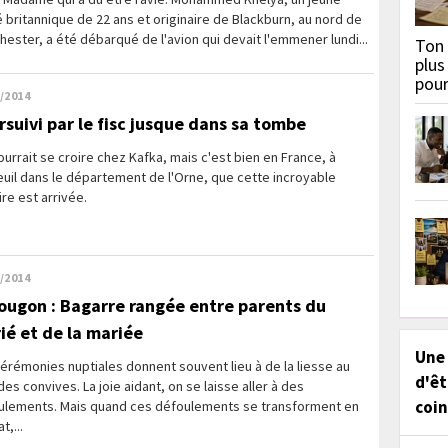
 britannique de 22 ans et originaire de Blackburn, au nord de
ester, a été débarqué de l'avion qui devait l'emmener lundi...
Ton 
plus
pou
/2014
rsuivi par le fisc jusque dans sa tombe
urrait se croire chez Kafka, mais c'est bien en France, à
uil dans le département de l'Orne, que cette incroyable
ire est arrivée.
/2014
ougon : Bagarre rangée entre parents du
ié et de la mariée
Une
érémonies nuptiales donnent souvent lieu à de la liesse au
d'êt
des convives. La joie aidant, on se laisse aller à des
coin
ulements. Mais quand ces défoulements se transforment en
t,...