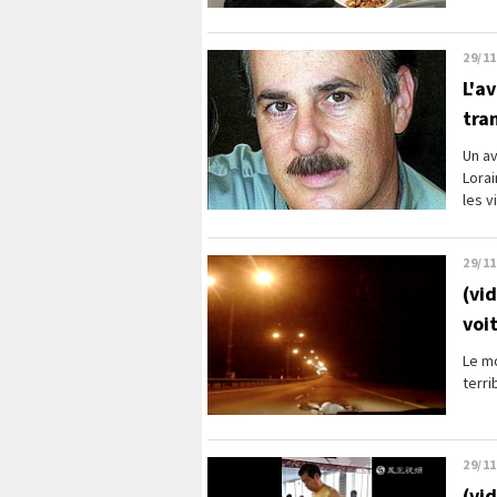
29/11
L'a
tra
Un av
Lorai
les v
29/11
(vi
voi
Le mo
terri
29/11
(vi