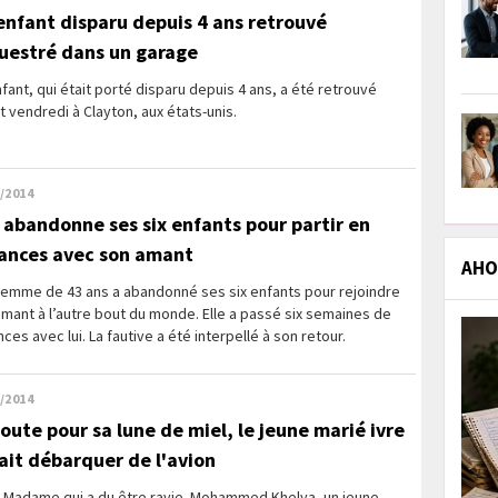
enfant disparu depuis 4 ans retrouvé
uestré dans un garage
fant, qui était porté disparu depuis 4 ans, a été retrouvé
t vendredi à Clayton, aux états-unis.
/2014
e abandonne ses six enfants pour partir en
ances avec son amant
AHOL
femme de 43 ans a abandonné ses six enfants pour rejoindre
mant à l’autre bout du monde. Elle a passé six semaines de
ces avec lui. La fautive a été interpellé à son retour.
/2014
route pour sa lune de miel, le jeune marié ivre
fait débarquer de l'avion
t Madame qui a du être ravie. Mohammed Khelya, un jeune