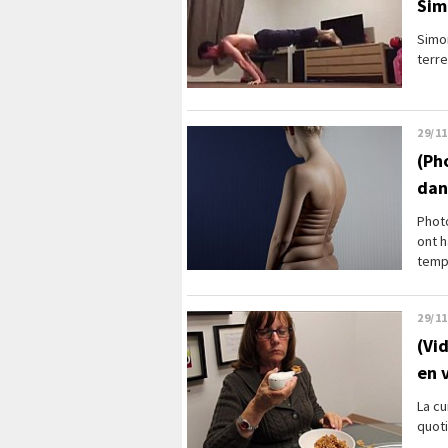
Sim
Simo
terre
29/11
(Ph
dan
Phot
ont h
temp
29/11
(Vi
en 
La cu
quoti