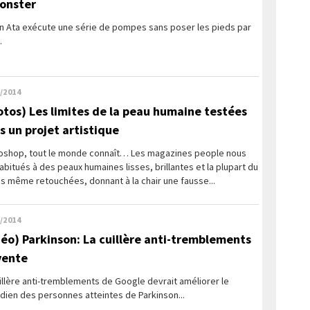
onster
n Ata exécute une série de pompes sans poser les pieds par
.
/2014
otos) Les limites de la peau humaine testées
s un projet artistique
oshop, tout le monde connaît… Les magazines people nous
abitués à des peaux humaines lisses, brillantes et la plupart du
s même retouchées, donnant à la chair une fausse...
/2014
déo) Parkinson: La cuillère anti-tremblements
vente
illère anti-tremblements de Google devrait améliorer le
dien des personnes atteintes de Parkinson...