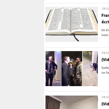
29/11
Fran
écr
Un éc
sous 
29/11
(Vi
Suite
se fa
29/11
(Vi