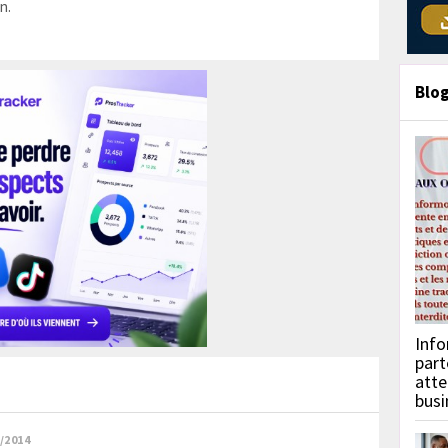
n.
Blo
Info
part
atte
busi
/2014