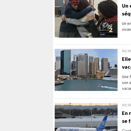
Un 
séq
Un en
vivan
01/12
Ell
vac
Une 
son a
vacan
01/12
En 
se 
C'es