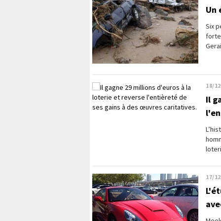
Un 
Six 
forte
Gerai
18/12
Il g
l'e
L’his
homm
loter
17/12
L'é
ave
Meek