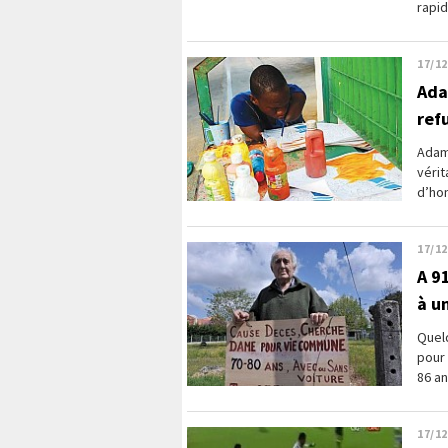
rapid
17/12
Adam
ref
Adama
vérit
d’hom
17/12
A 9
à u
Quelq
pour 
86 an
17/12