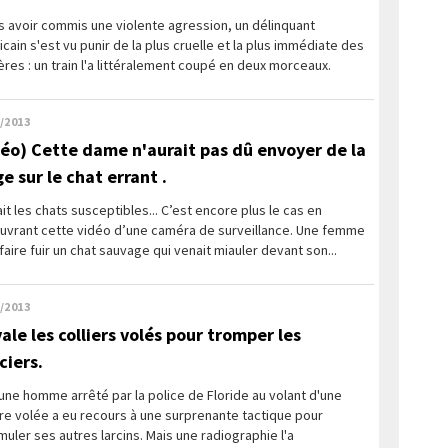
 avoir commis une violente agression, un délinquant
cain s'est vu punir de la plus cruelle et la plus immédiate des
res : un train l'a littéralement coupé en deux morceaux.
/2013
déo) Cette dame n'aurait pas dû envoyer de la
e sur le chat errant .
it les chats susceptibles... C’est encore plus le cas en
uvrant cette vidéo d’une caméra de surveillance. Une femme
faire fuir un chat sauvage qui venait miauler devant son...
/2013
vale les colliers volés pour tromper les
ciers.
une homme arrêté par la police de Floride au volant d'une
re volée a eu recours à une surprenante tactique pour
muler ses autres larcins. Mais une radiographie l'a