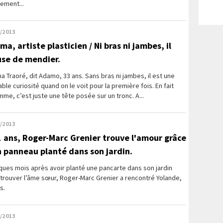
ement...
/2013
a, artiste plasticien / Ni bras ni jambes, il
use de mendier.
 Traoré, dit Adamo, 33 ans. Sans bras ni jambes, il est une
able curiosité quand on le voit pour la première fois. En fait
me, c’est juste une tête posée sur un tronc. A...
/2013
1 ans, Roger-Marc Grenier trouve l'amour grâce
n panneau planté dans son jardin.
ues mois après avoir planté une pancarte dans son jardin
trouver l’âme sœur, Roger-Marc Grenier a rencontré Yolande,
s.
/2013