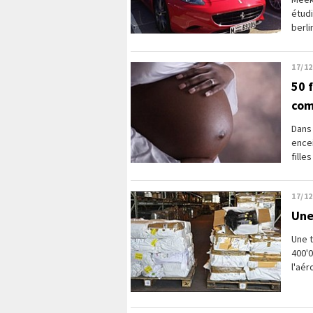
étudi
berli
17/12
50 
com
Dans 
encei
fille
17/12
Une
Une 
400'0
l'aér