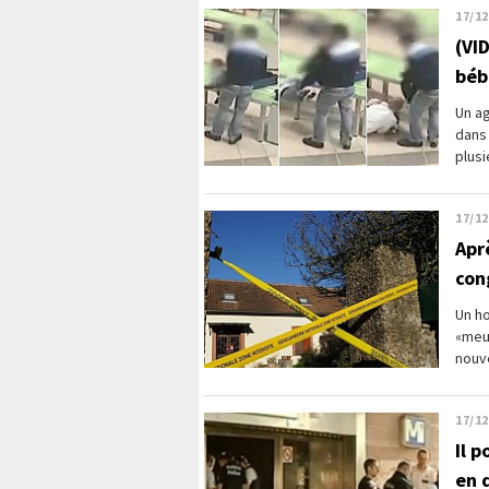
17/12
(VID
béb
Un ag
dans
plusi
17/12
Apr
con
Un h
«meur
nouve
17/12
Il 
en 