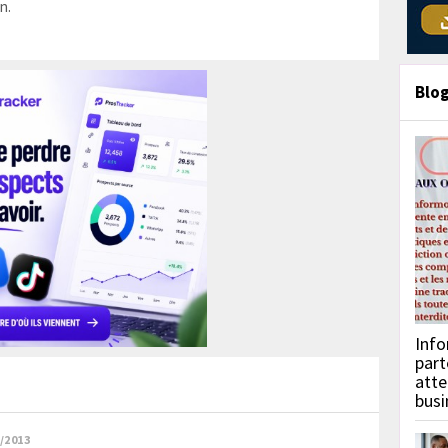
n.
Blo
Info
part
atte
busi
/2013