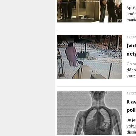
Après
améri
maniè
17/12
(vi
neig
On sa
déco
veut 
17/12
Il a
poli
Un je
voitu
dissi