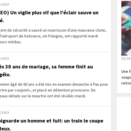
/2013
EO) Un vigile plus vif que l'éclair sauve un
é.
ent de sécurité a sauvé un nourrisson d'une mauvaise chute,
 l'aéroport de Katowice, en Pologne, ont rapporté mardi
eurs médias.
/2013
02/10
ès 30 ans de mariage, sa femme finit au
Une f
gélo.
soupç
retrou
omme âgé de 60 ans a été mis en examen dimanche à Pau pour
tre par conjoint», et placé en détention provisoire. De
aux détails sur le meurtre ont été révélés mardi.
/2013
poignarde un homme et fuit: un train le coupe
deux.