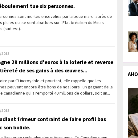
éboulement tue six personnes.
personnes sont mortes ensevelies par la boue mardi après de
s pluies qui se sont abattues sur l'Etat brésilien du Minas
s (sud-est).
/2013
agne 29 millions d'euros à la loterie et reverse
ntièreté de ses gains à des œuvres...
AHOL
toire paraît incroyable et pourtant, elle rappelle que les
es peuvent encore être bons de nos jours : un gagnant de la
ie canadienne qui a remporté 40 millions de dollars, soit un...
/2013
tudiant frimeur contraint de faire profil bas
c son bolide.
a Nasser ne roule plus des mécaniques. Ce Canadien venu