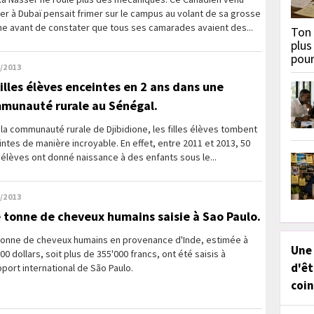
er à Dubaï pensait frimer sur le campus au volant de sa grosse
ne avant de constater que tous ses camarades avaient des...
Ton 
plus
pou
/2013
filles élèves enceintes en 2 ans dans une
munauté rurale au Sénégal.
la communauté rurale de Djibidione, les filles élèves tombent
ntes de manière incroyable. En effet, entre 2011 et 2013, 50
s élèves ont donné naissance à des enfants sous le...
/2013
 tonne de cheveux humains saisie à Sao Paulo.
tonne de cheveux humains en provenance d'Inde, estimée à
Une
00 dollars, soit plus de 355'000 francs, ont été saisis à
d'êt
oport international de São Paulo.
coin