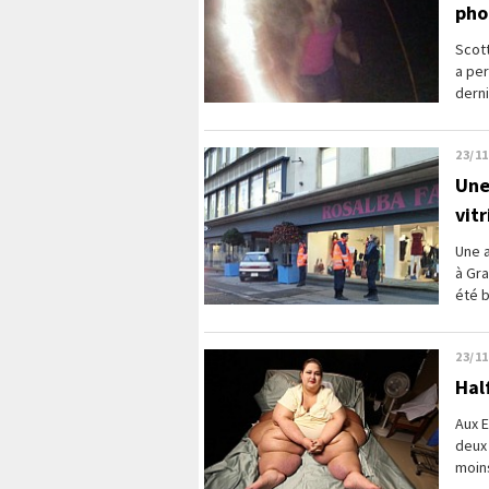
pho
Scot
a per
derni
23/11
Une
vitr
Une 
à Gr
été b
23/11
Half
Aux 
deux 
moins