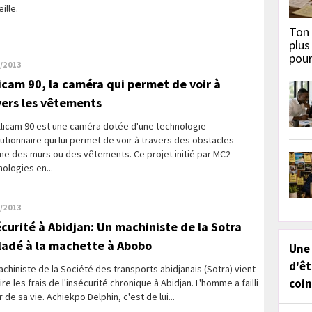
ille.
Ton 
plus
pou
/2013
licam 90, la caméra qui permet de voir à
vers les vêtements
llicam 90 est une caméra dotée d'une technologie
utionnaire qui lui permet de voir à travers des obstacles
e des murs ou des vêtements. Ce projet initié par MC2
ologies en...
/2013
écurité à Abidjan: Un machiniste de la Sotra
lladé à la machette à Abobo
Une
d'êt
chiniste de la Société des transports abidjanais (Sotra) vient
coin
ire les frais de l'insécurité chronique à Abidjan. L'homme a failli
 de sa vie. Achiekpo Delphin, c'est de lui...