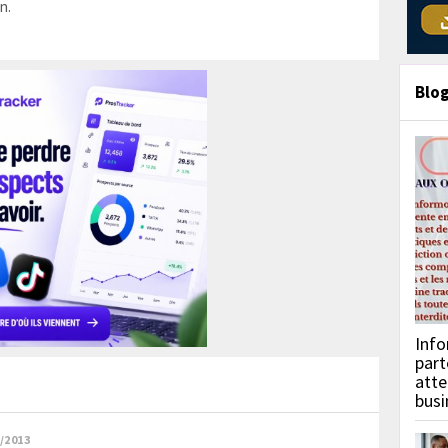
n.
Blo
Info
part
atte
busi
/2013