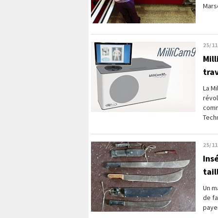
Marse
25/11
Mil
tra
La Mi
révol
comm
Techn
25/11
Ins
tai
Un ma
de fa
payer