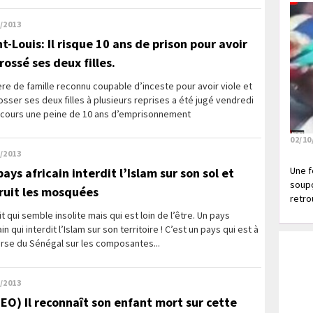
/2013
t-Louis: Il risque 10 ans de prison pour avoir
rossé ses deux filles.
re de famille reconnu coupable d’inceste pour avoir viole et
sser ses deux filles à plusieurs reprises a été jugé vendredi
ncours une peine de 10 ans d’emprisonnement
02/10
/2013
Une f
ays africain interdit l’Islam sur son sol et
soupç
ruit les mosquées
retrou
it qui semble insolite mais qui est loin de l’être. Un pays
ain qui interdit l’Islam sur son territoire ! C’est un pays qui est à
erse du Sénégal sur les composantes...
/2013
DEO) Il reconnaît son enfant mort sur cette