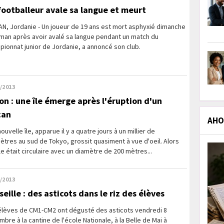
footballeur avale sa langue et meurt
N, Jordanie - Un joueur de 19 ans est mort asphyxié dimanche
man après avoir avalé sa langue pendant un match du
ionnat junior de Jordanie, a annoncé son club.
/2013
on : une île émerge après l'éruption d'un
can
AHOL
ouvelle île, apparue il y a quatre jours à un millier de
ètres au sud de Tokyo, grossit quasiment à vue d'oeil. Alors
le était circulaire avec un diamètre de 200 mètres...
/2013
eille : des asticots dans le riz des élèves
élèves de CM1-CM2 ont dégusté des asticots vendredi 8
bre à la cantine de l'école Nationale, à la Belle de Mai à