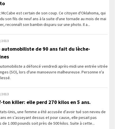
to
t McCabe est certain de son coup. Ce citoyen d'Oklahoma, qui
du son fils de neuf ans à la suite d'une tornade au mois de mai
er, reconnaît son bambin disparu sur une photo. Il a...
/2013
 automobiliste de 90 ans fait du lèche-
ines
automobiliste a défoncé vendredi après-midi une entrée vitrée
anges (SO), lors d'une manoeuvre malheureuse. Personne n'a
lessé.
/2013
-ton killer: elle perd 270 kilos en 5 ans.
Etats-Unis, une femme a été accusée d'avoir tué son neveu de
ans en s’asseyant dessus et pour cause, elle pesait pas
 de 1.000 pounds soit près de 500 kilos. Suite à cette...