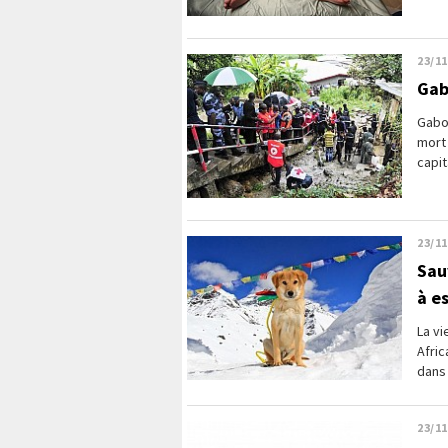
23/11
Gab
Gabon
mort 
capi
23/11
Sau
à e
La vi
Afric
dans 
23/11