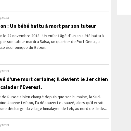
/2013
on : Un bébé battu à mort par son tuteur
 le 22 novembre 2013 - Un enfant âgé d' un an a été battu à
par son tuteur mardi à Salsa, un quartier de Port-Gentil, la
tale économique du Gabon.
/2013
vé d'une mort certaine; il devient le 1er chien
scalader l'Everest.
e de Rupee a bien changé depuis que son humaine, la Sud-
aine Joanne Lefson, l'a découvert et sauvé, alors qu'il errait
une décharge du village himalayen de Leh, au nord de l'Inde....
/2013