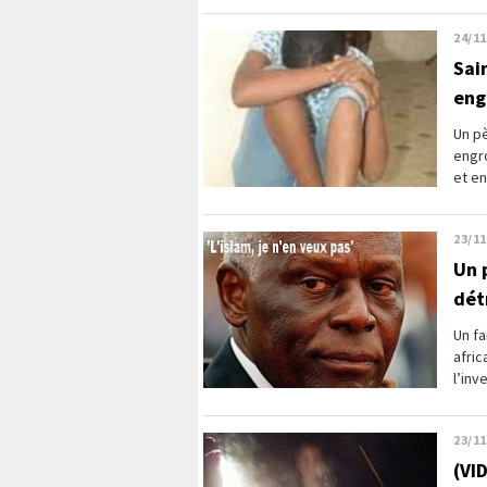
24/11
Sain
eng
Un pè
engro
et e
23/11
Un p
dét
Un fa
afric
l’inv
23/11
(VI