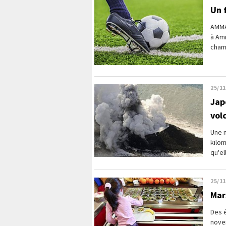
Un 
AMMA
à Am
champ
25/11
Jap
vol
Une n
kilom
qu'el
25/11
Mars
Des 
novem