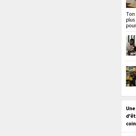
Ton 
plus
pou
Une
d'êt
coin