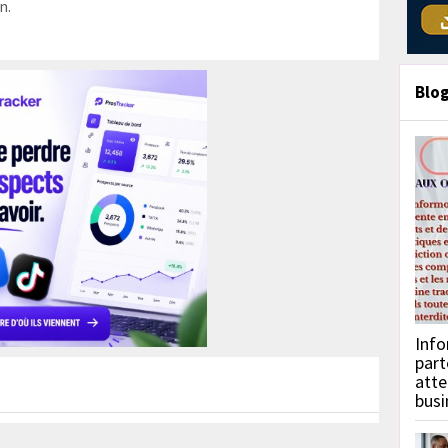
n.
Blo
Info
part
atte
busi