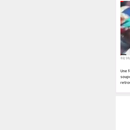
02/10
Une f
soupç
retrou