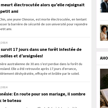
e meurt électrocutée alors qu’elle rejoignait
 petit ami
Chin, une jeune Chinoise, est morte électrocutée, en tentant
sser la barrière de sécurité de son université pour rejoindre
etit ami.
/2014
e survit 17 jours dans une forêt infestée de
codiles et d’araignées!
AHOL
ère australienne de 30 ans s'est perdue dans la forêt du
sland. Elle a été retrouvée après 17 jours d'errance,
ètement déshydratée, effrayée et brûlée par le soleil.
/2014
onésie: En route pour son mariage, il sombre
c le bateau