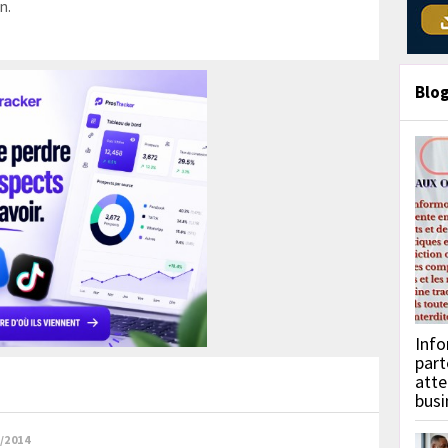
n.
Blo
Info
part
atte
busi
/2014