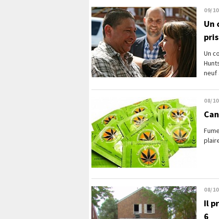
09/10
Un 
pri
Un co
Hunts
neuf 
08/10
Can
Fume
plair
08/10
Il 
6