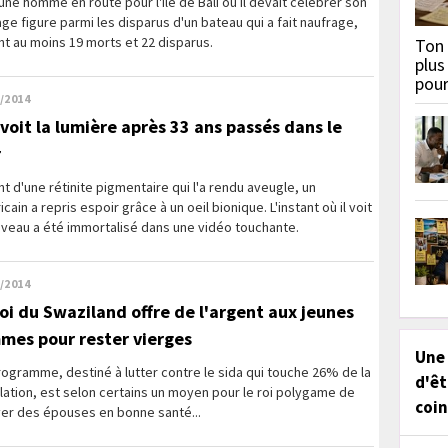
une homme en route pour l'île de Bali où il devait célébrer son
ge figure parmi les disparus d'un bateau qui a fait naufrage,
nt au moins 19 morts et 22 disparus.
Ton 
plus
pou
/2014
revoit la lumière après 33 ans passés dans le
r
nt d'une rétinite pigmentaire qui l'a rendu aveugle, un
cain a repris espoir grâce à un oeil bionique. L'instant où il voit
uveau a été immortalisé dans une vidéo touchante.
/2014
roi du Swaziland offre de l'argent aux jeunes
mes pour rester vierges
Une
ogramme, destiné à lutter contre le sida qui touche 26% de la
d'êt
ation, est selon certains un moyen pour le roi polygame de
coin
ver des épouses en bonne santé...