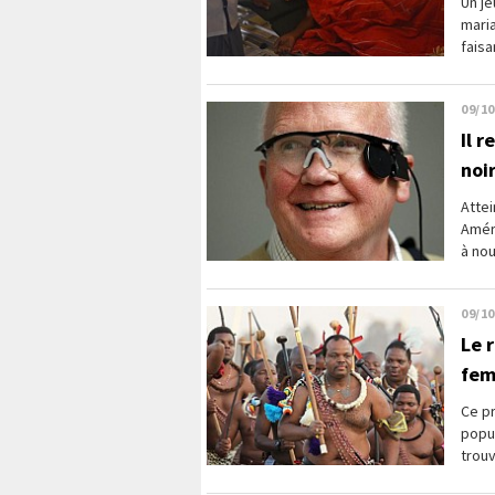
Un je
maria
faisa
09/10
Il 
noi
Attei
Améri
à no
09/10
Le 
fem
Ce pr
popul
trou