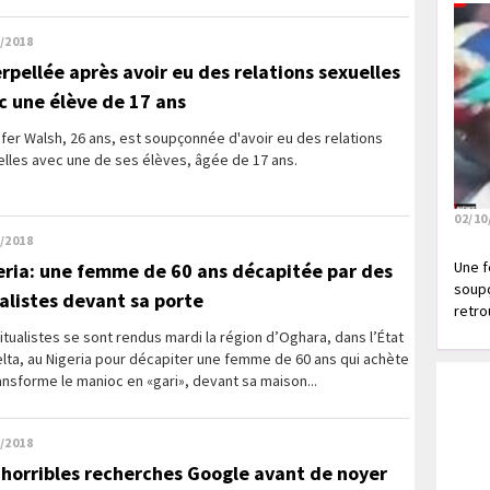
/2018
erpellée après avoir eu des relations sexuelles
c une élève de 17 ans
fer Walsh, 26 ans, est soupçonnée d'avoir eu des relations
lles avec une de ses élèves, âgée de 17 ans.
02/10
/2018
Une f
eria: une femme de 60 ans décapitée par des
soupç
ualistes devant sa porte
retrou
itualistes se sont rendus mardi la région d’Oghara, dans l’État
lta, au Nigeria pour décapiter une femme de 60 ans qui achète
ansforme le manioc en «gari», devant sa maison...
/2018
 horribles recherches Google avant de noyer