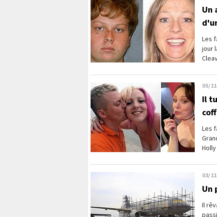
Un 
d'u
Les f
jour 
Cleav
05/11
Il 
coff
Les f
Grand
Holly
03/11
Un 
Il rê
passi