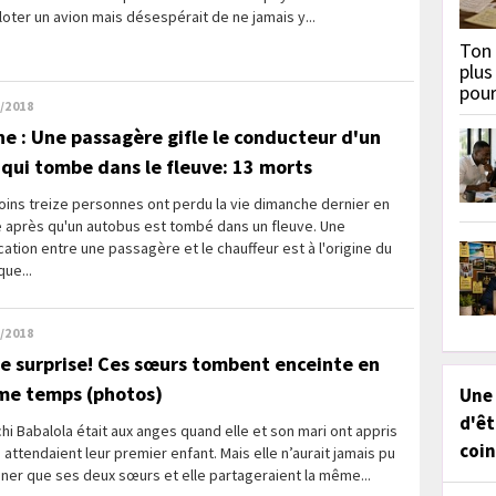
loter un avion mais désespérait de ne jamais y...
Ton 
plus
pou
/2018
ne : Une passagère gifle le conducteur d'un
 qui tombe dans le fleuve: 13 morts
ins treize personnes ont perdu la vie dimanche dernier en
e après qu'un autobus est tombé dans un fleuve. Une
cation entre une passagère et le chauffeur est à l'origine du
que...
/2018
le surprise! Ces sœurs tombent enceinte en
e temps (photos)
Une
d'êt
i Babalola était aux anges quand elle et son mari ont appris
coin
s attendaient leur premier enfant. Mais elle n’aurait jamais pu
ner que ses deux sœurs et elle partageraient la même...