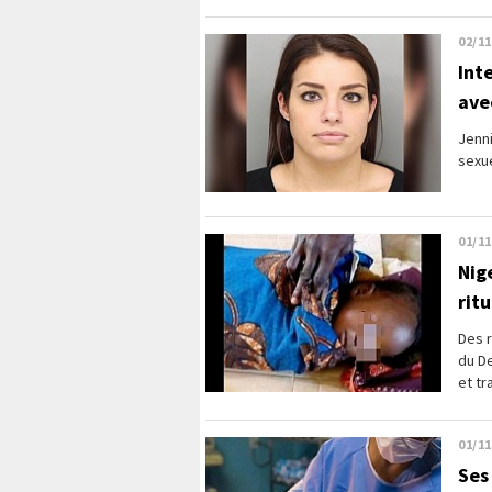
02/11
Int
ave
Jenni
sexue
01/11
Nig
rit
Des r
du De
et tr
01/11
Ses