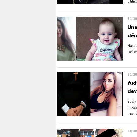
utili
31/10
Une
dém
Nata
bébé,
31/10
Yud
dev
Yudy 
a ex
modè
30/10