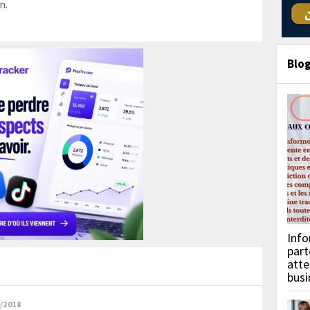
n.
Blo
Info
part
atte
busi
/2018