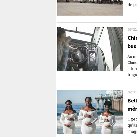
de pi
03/11
Chi
bus
Au mo
Chin
alter
tragi
02/11
Bel
mêm
Ogech
qu’il
imagi