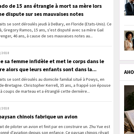
ado de 15 ans étrangle à mort sa mère lors
ne dispute sur ses mauvaises notes
aits se sont déroulés jeudi à DeBary, en Floride (Etats-Unis). Ce
là, Gregory Ramos, 15 ans, s'est disputé avec sa mère Gail
enger, 46 ans, à cause de ses mauvaises notes au...
/2018
tue sa femme infidèle et met le corps dans le
re alors que leurs enfants sont dans la...
AHOL
aits se sont déroulés au domicile familial situé à Powys, en
e-Bretagne. Christopher Kerrell, 35 ans, a frappé son épouse
 à coups de marteau et a étranglé cette dernière...
/2018
paysan chinois fabrique un avion
vait de piloter un avion et finit par en construire un. Zhu Yue est
onné d'aviation depuis son enfance. Ce paysan chinois rêvait