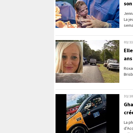
son
Jenna
La je
semai
01/11
Ell
ans
Roxa
Brisb
31/10
Gha
cré
La ph
d’Acc