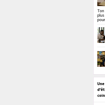
Ton 
plus
pou
Une
d'êt
coin