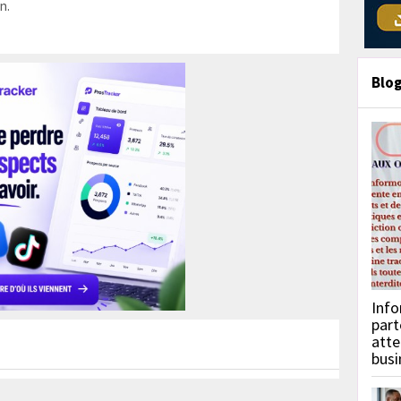
n.
Blo
Info
part
atte
busi