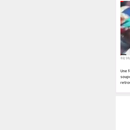
02/10
Une f
soupç
retrou