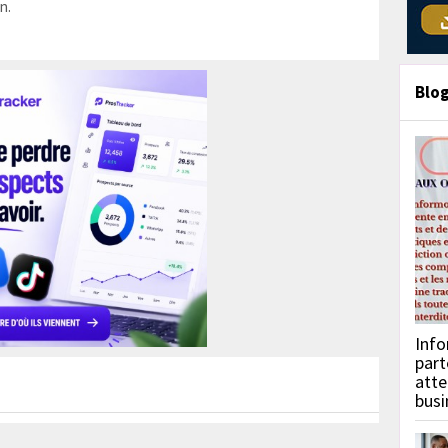
n.
Blo
Info
part
atte
busi