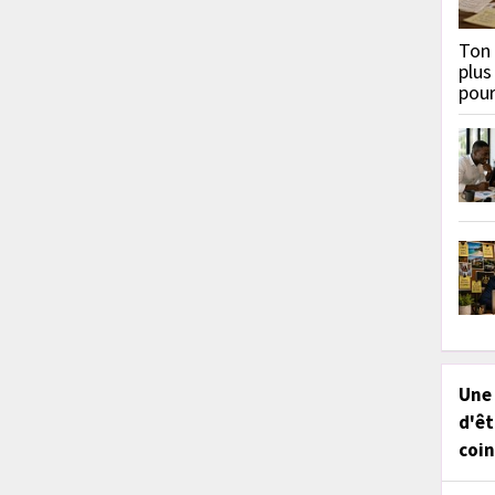
Ton 
plus
pou
Une
d'êt
coin