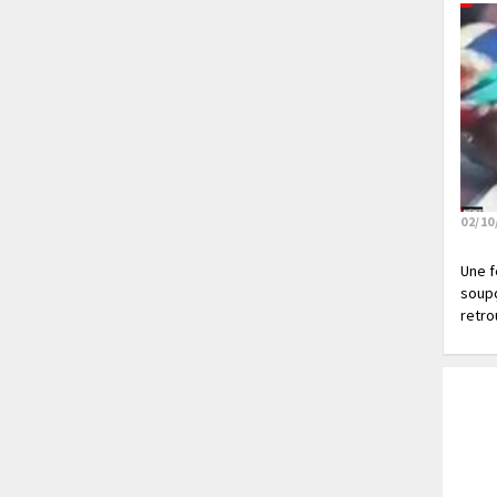
02/10
Une f
soupç
retrou