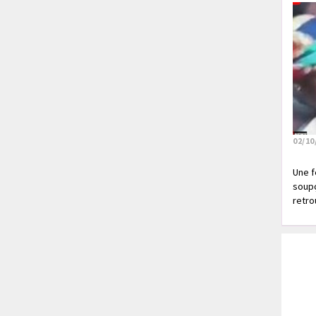
02/10
Une f
soupç
retrou