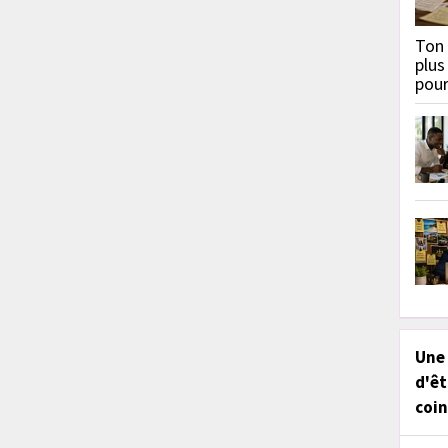
Ton 
plus
pou
Une
d'êt
coin