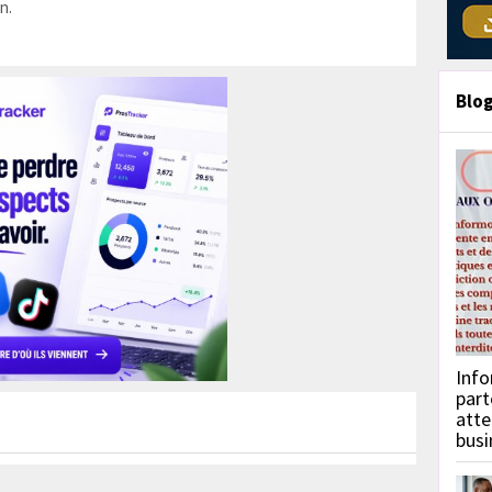
n.
Blo
Info
part
atte
busi