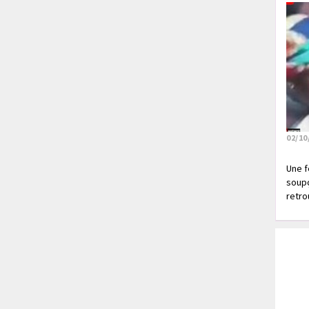
02/10
Une f
soupç
retrou