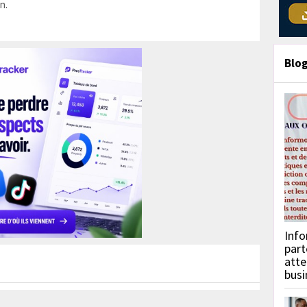
n.
Blo
Info
part
atte
busi