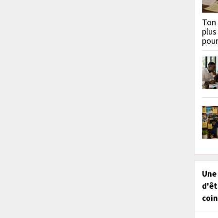
Ton 
plus
pou
Une
d'êt
coin