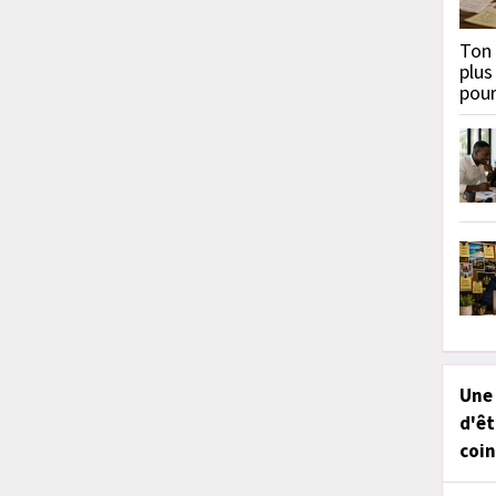
Ton 
plus
pou
Une
d'êt
coin