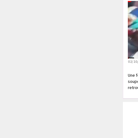
02/10
Une f
soupç
retrou