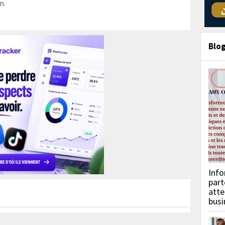
n.
Blo
Info
part
atte
busi