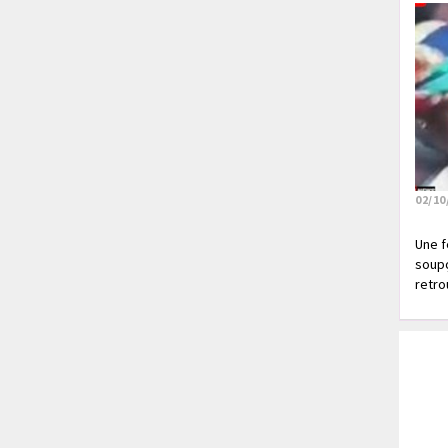
02/10
Une f
soupç
retrou