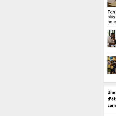
Ton 
plus
pou
Une
d'êt
coin