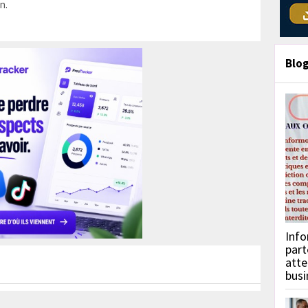
n.
Blo
Info
part
atte
busi