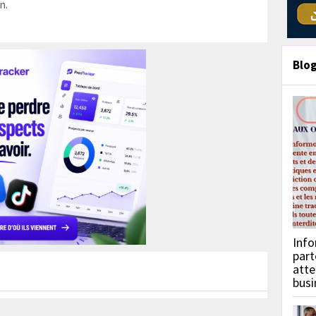
n.
Blo
Info
part
atte
busi