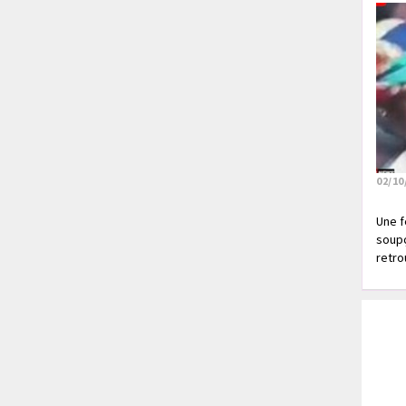
02/10
Une f
soupç
retrou