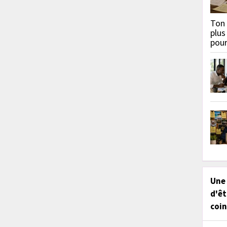
Ton 
plus
pou
Une
d'êt
coin