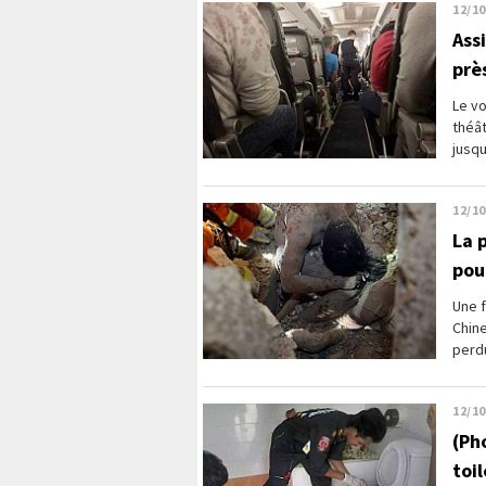
12/10
Ass
prè
Le vo
théâ
jusqu
12/10
La 
pour
Une f
Chine
perdu
12/10
(Ph
toi