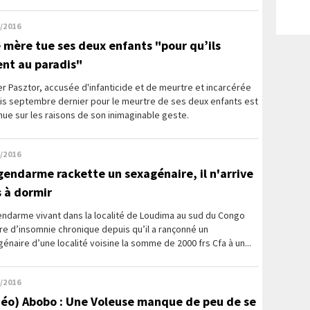
/2016
 mère tue ses deux enfants "pour qu’ils
lent au paradis"
 Pasztor, accusée d'infanticide et de meurtre et incarcérée
is septembre dernier pour le meurtre de ses deux enfants est
ue sur les raisons de son inimaginable geste.
/2016
gendarme rackette un sexagénaire, il n'arrive
s à dormir
endarme vivant dans la localité de Loudima au sud du Congo
re d’insomnie chronique depuis qu’il a rançonné un
énaire d’une localité voisine la somme de 2000 frs Cfa à un...
/2016
déo) Abobo : Une Voleuse manque de peu de se