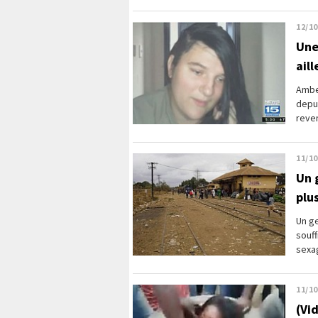
12/10
Une
ail
Amber
depu
reven
11/10
Un 
plu
Un g
souff
sexag
11/10
(Vi