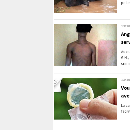
pelle
13/10
Ang
ser
Au qu
G.N.,
crimi
13/10
Vou
ave
La ca
facil