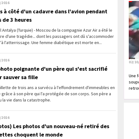
/2016
is à côté d'un cadavre dans l'avion pendant
s de 3 heures
l Antalya (Turquie) - Moscou de la compagnie Azur Air a été le
tre d'une tragédie... dont les passagers ont dû s'accommoder
'à l'atterrissage. Une femme diabétique est morte en...
/2016
02/10
photo poignante d'un père qui s'est sacrifié
Une f
 sauver sa fille
soupç
illette de trois ans a survécu à l'effondrement d'immeubles en
retrou
 grâce à son père qui l'a protégée de son corps. Son père a
 la vie dans la catastrophe.
/2016
otos) Les photos d'un nouveau-né retiré des
lettes choquent le monde