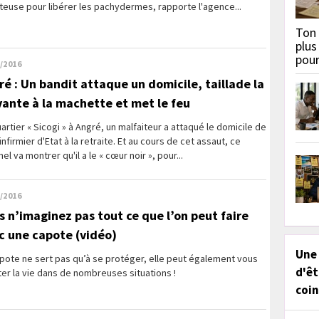
teuse pour libérer les pachydermes, rapporte l'agence...
Ton 
plus
pou
/2016
ré : Un bandit attaque un domicile, taillade la
vante à la machette et met le feu
artier « Sicogi » à Angré, un malfaiteur a attaqué le domicile de
 infirmier d'Etat à la retraite. Et au cours de cet assaut, ce
nel va montrer qu'il a le « cœur noir », pour...
/2016
s n’imaginez pas tout ce que l’on peut faire
c une capote (vidéo)
Une
pote ne sert pas qu’à se protéger, elle peut également vous
d'êt
iter la vie dans de nombreuses situations !
coin