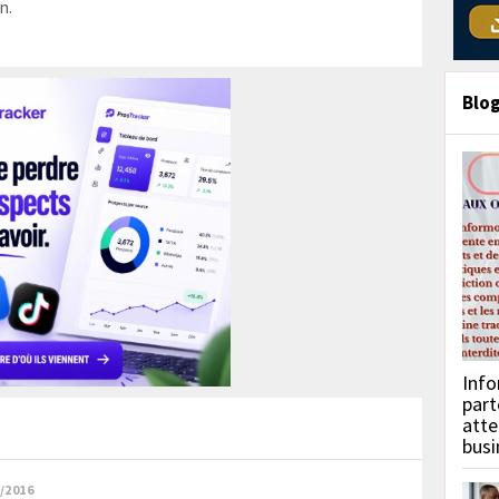
n.
Blo
Info
part
atte
busi
/2016