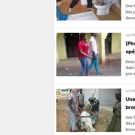
Une h
Des p
deven
12/10
(Ph
opé
Deux 
dans 
pris 
12/10
Une
bro
Une f
décéd
broue