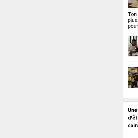
Ton 
plus
pou
Une
d'êt
coin