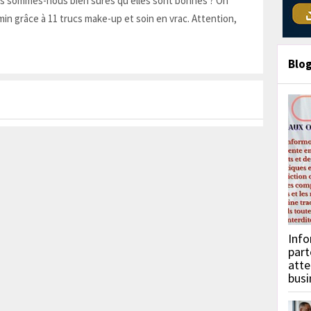
is sommes-nous bien sûres qu'elles sont bonnes ? On
in grâce à 11 trucs make-up et soin en vrac. Attention,
Blo
Info
part
atte
busi