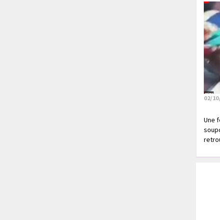
02/10
Une f
soupç
retrou