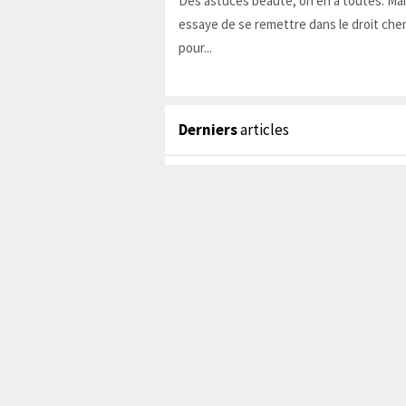
Des astuces beauté, on en a toutes. Ma
essaye de se remettre dans le droit chem
pour...
Derniers
articles