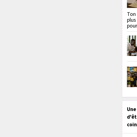
Ton 
plus
pou
Une
d'êt
coin