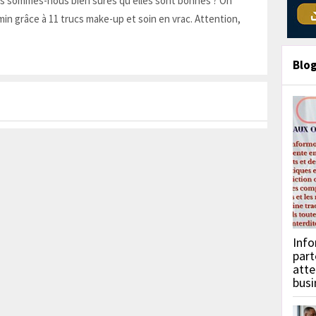
is sommes-nous bien sûres qu'elles sont bonnes ? On
in grâce à 11 trucs make-up et soin en vrac. Attention,
Blo
Info
part
atte
busi