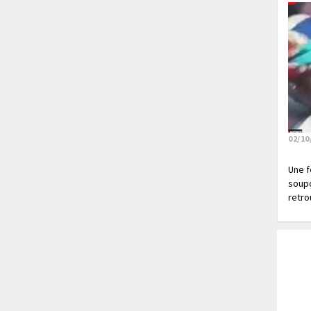
02/10
Une f
soupç
retrou