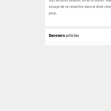
Des astuces beauté, on en a toutes. Ma
essaye de se remettre dans le droit chem
pour...
Derniers
articles