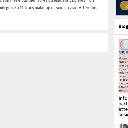
is sommes-nous bien sûres qu'elles sont bonnes ? On
in grâce à 11 trucs make-up et soin en vrac. Attention,
Blo
Info
part
atte
busi