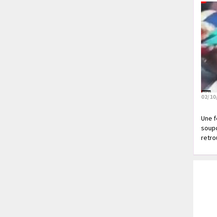
02/10
Une f
soupç
retrou