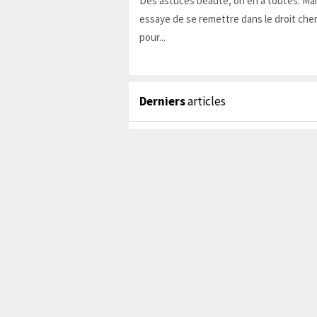
Des astuces beauté, on en a toutes. Ma
essaye de se remettre dans le droit chem
pour...
Derniers
articles