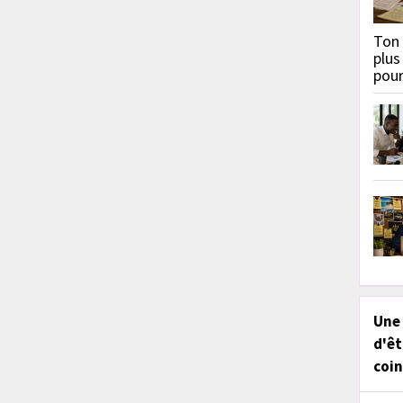
Ton 
plus
pou
Une
d'êt
coin