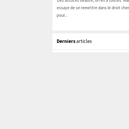
Des astuces beauté, on en a toutes. Ma
essaye de se remettre dans le droit chem
pour...
Derniers
articles