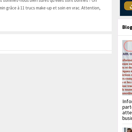
is sommes-nous bien sûres qu'elles sont bonnes ? On
in grâce à 11 trucs make-up et soin en vrac. Attention,
Blo
Info
part
atte
busi