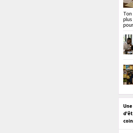
Ton 
plus
pou
Une
d'êt
coin