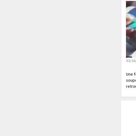
02/10
Une f
soupç
retrou