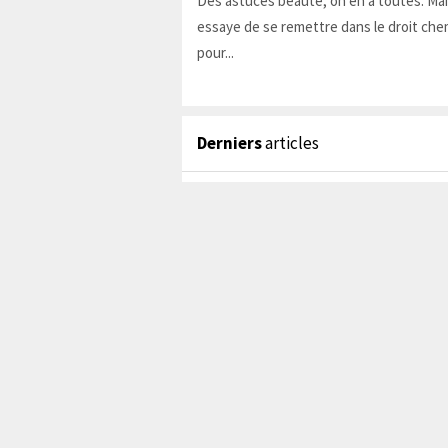
Des astuces beauté, on en a toutes. Ma
essaye de se remettre dans le droit chem
pour...
Derniers
articles