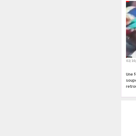
02/10
Une f
soupç
retrou