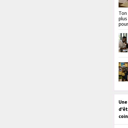
Ton 
plus
pou
Une
d'êt
coin