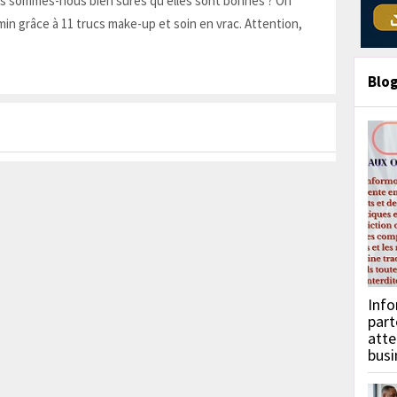
is sommes-nous bien sûres qu'elles sont bonnes ? On
in grâce à 11 trucs make-up et soin en vrac. Attention,
Blo
Info
part
atte
busi