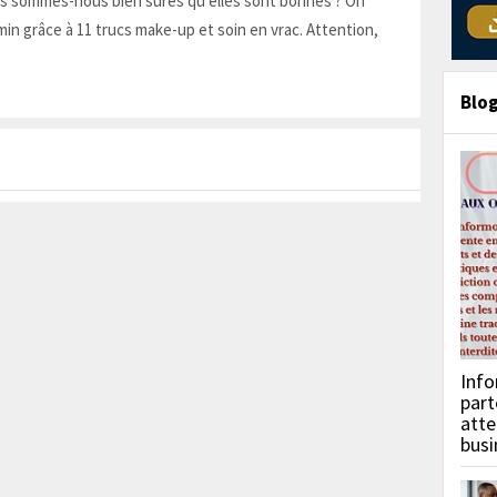
is sommes-nous bien sûres qu'elles sont bonnes ? On
in grâce à 11 trucs make-up et soin en vrac. Attention,
Blo
Info
part
atte
busi