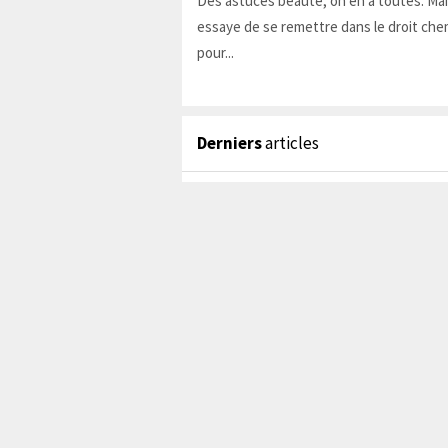
Des astuces beauté, on en a toutes. Ma
essaye de se remettre dans le droit chem
pour...
Derniers
articles