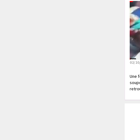
02/10
Une f
soupç
retrou