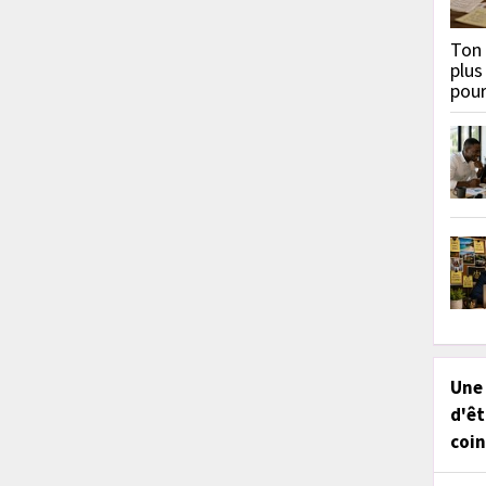
Ton 
plus
pou
Une
d'êt
coin