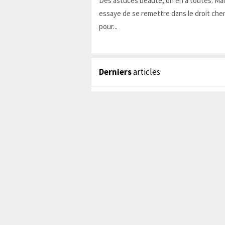
Des astuces beauté, on en a toutes. Ma
essaye de se remettre dans le droit chem
pour...
Derniers
articles