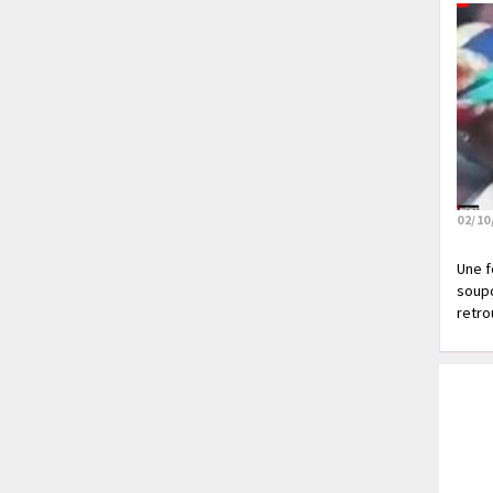
02/10
Une f
soupç
retrou