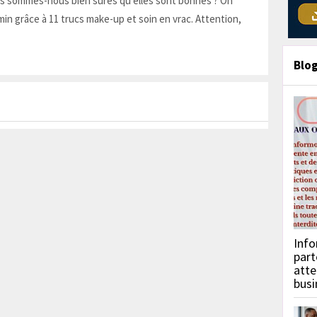
is sommes-nous bien sûres qu'elles sont bonnes ? On
in grâce à 11 trucs make-up et soin en vrac. Attention,
Blo
Info
part
atte
busi