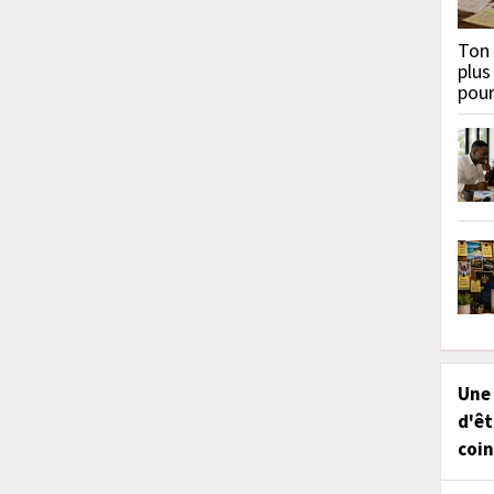
Ton 
plus
pou
Une
d'êt
coin