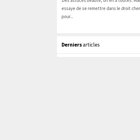
Des astuces beauté, on en a toutes. Ma
essaye de se remettre dans le droit chem
pour...
Derniers
articles