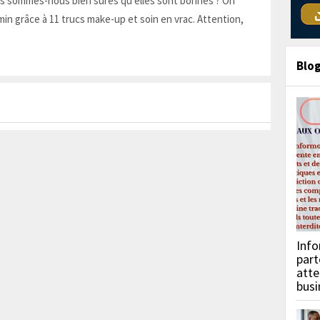
is sommes-nous bien sûres qu'elles sont bonnes ? On
in grâce à 11 trucs make-up et soin en vrac. Attention,
Blo
Info
part
atte
busi