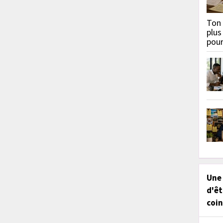
Ton 
plus
pou
Une
d'êt
coin