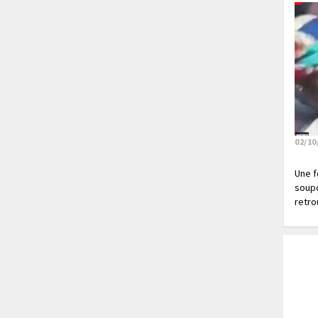
02/10
Une f
soupç
retrou