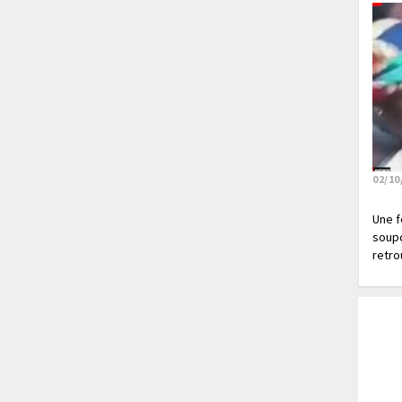
02/10
Une f
soupç
retrou