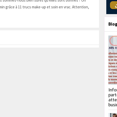
is sommes-nous bien sûres qu'elles sont bonnes ? On
in grâce à 11 trucs make-up et soin en vrac. Attention,
Blo
Info
part
atte
busi