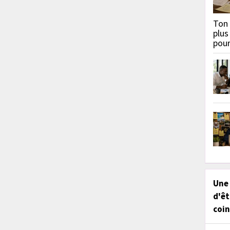
Ton 
plus
pou
Une
d'êt
coin