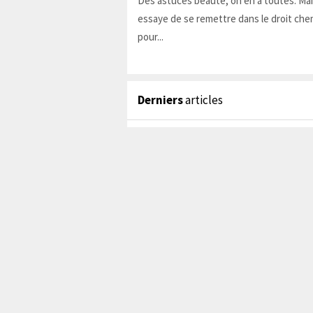
Des astuces beauté, on en a toutes. Ma
essaye de se remettre dans le droit chem
pour...
Derniers
articles