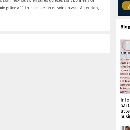
is sommes-nous bien sûres qu'elles sont bonnes ? On
in grâce à 11 trucs make-up et soin en vrac. Attention,
Blo
Info
part
atte
busi