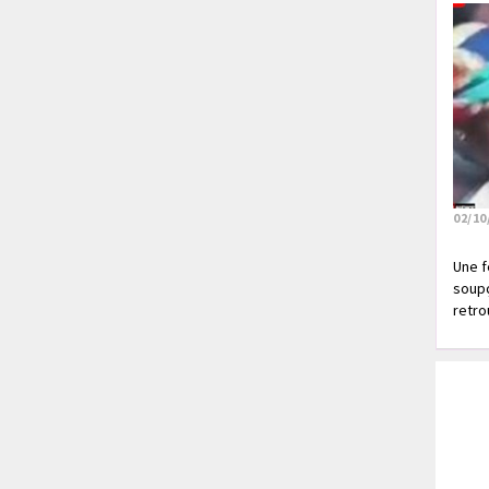
02/10
Une f
soupç
retrou