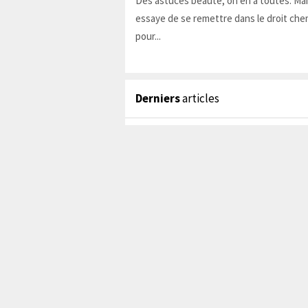
Des astuces beauté, on en a toutes. Ma
essaye de se remettre dans le droit chem
pour...
Derniers
articles