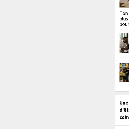
Ton 
plus
pou
Une
d'êt
coin