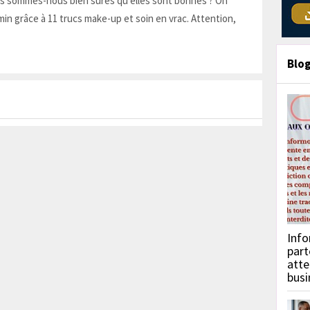
is sommes-nous bien sûres qu'elles sont bonnes ? On
in grâce à 11 trucs make-up et soin en vrac. Attention,
Blo
Info
part
atte
busi