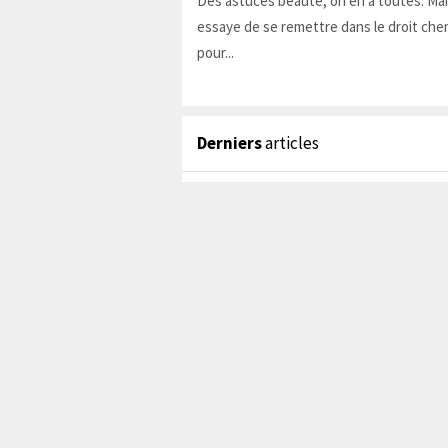
Des astuces beauté, on en a toutes. Ma
essaye de se remettre dans le droit chem
pour...
Derniers
articles