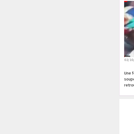
02/10
Une f
soupç
retrou