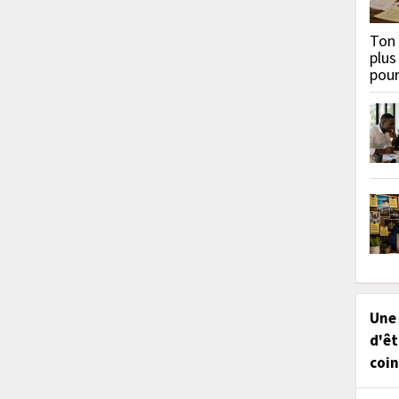
Ton 
plus
pou
Une
d'êt
coin