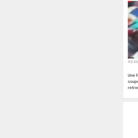
02/10
Une f
soupç
retrou