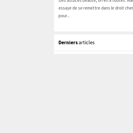
Des astuces beauté, on en a toutes. Ma
essaye de se remettre dans le droit chem
pour...
Derniers
articles