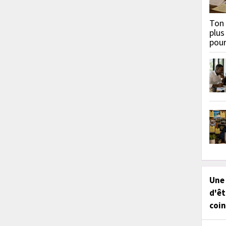
Ton 
plus
pou
Une
d'êt
coin