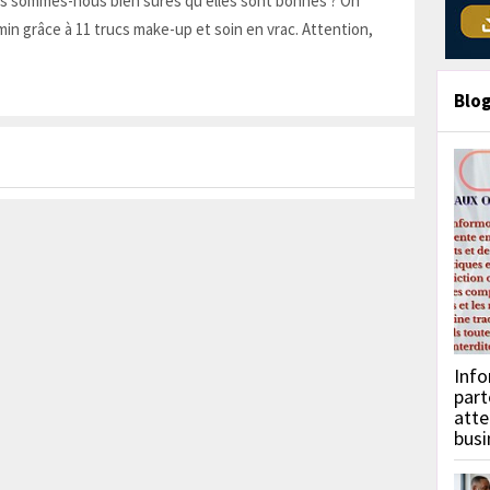
is sommes-nous bien sûres qu'elles sont bonnes ? On
in grâce à 11 trucs make-up et soin en vrac. Attention,
Blo
Info
part
atte
busi