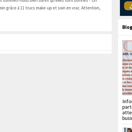
is sommes-nous bien sûres qu'elles sont bonnes ? On
in grâce à 11 trucs make-up et soin en vrac. Attention,
Blo
Info
part
atte
busi