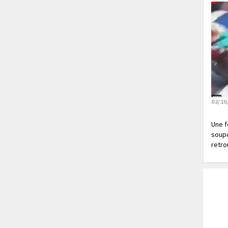
02/10
Une f
soupç
retrou