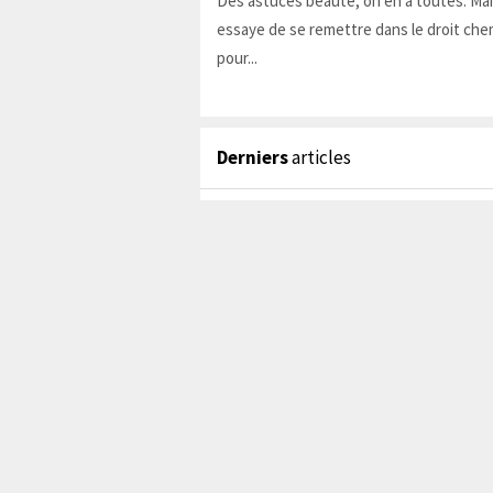
Des astuces beauté, on en a toutes. Ma
essaye de se remettre dans le droit chem
pour...
Derniers
articles