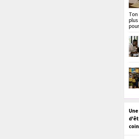
Ton 
plus
pou
Une
d'êt
coin