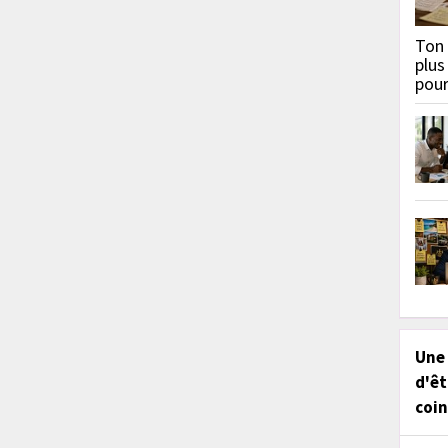
Ton 
plus
pou
Une
d'êt
coin