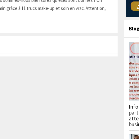
is sommes-nous bien sûres qu'elles sont bonnes ? On
in grâce à 11 trucs make-up et soin en vrac. Attention,
Blo
Info
part
atte
busi