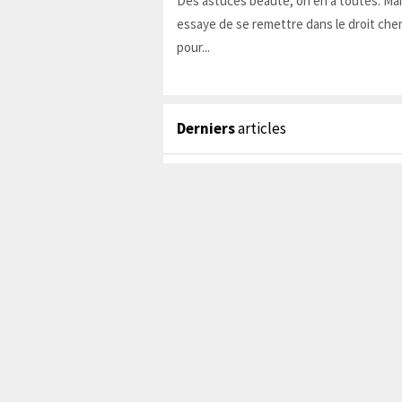
Des astuces beauté, on en a toutes. Ma
essaye de se remettre dans le droit chem
pour...
Derniers
articles