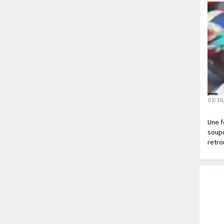
02/10
Une f
soupç
retrou