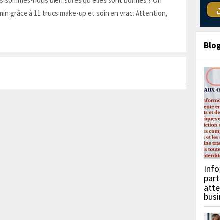
is sommes-nous bien sûres qu'elles sont bonnes ? On
in grâce à 11 trucs make-up et soin en vrac. Attention,
Blo
Info
part
atte
busi