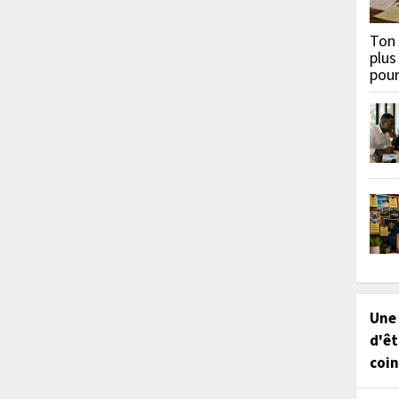
Ton 
plus
pou
Une
d'êt
coin