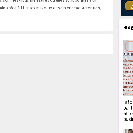
is sommes-nous bien sûres qu'elles sont bonnes ? On
in grâce à 11 trucs make-up et soin en vrac. Attention,
Blo
Info
part
atte
busi