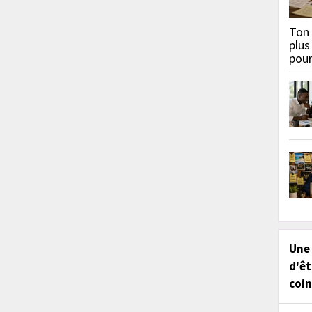
Ton 
plus
pou
Une
d'êt
coin