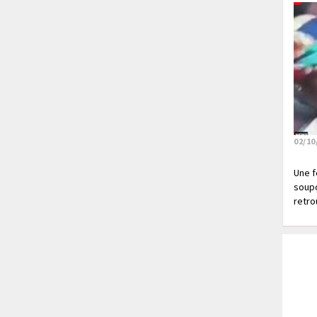
02/10
Une f
soupç
retrou