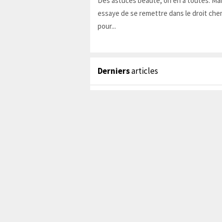
Des astuces beauté, on en a toutes. Ma
essaye de se remettre dans le droit chem
pour...
Derniers
articles